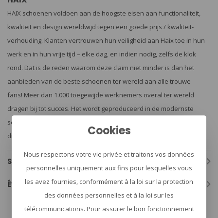
HAIX schoenen voldoen aan de hoogste eisen aan functionaliteit,
kwaliteit en design wereldwijd tegen een goede prijs / kwaliteit-
verhouding. Klanten vertrouwen hun veiligheid aan Haix toe in hun
werk en in hun vrije tijd – elke dag, en indien nodig, zelfs de klok
rond. Dat is de reden waarom deze claim niet minder is dan het
aanbieden van de beste schoenen ter wereld aan alle trouwe
fans! Meer dan 1.000 toegewijde werknemers overal ter wereld
dragen bij tot succes. Het wordt geproduceerd in de modernste
schoenproductie-installaties en uitsluitend in Europa. – Helden
Cookies
dragen Haix!
Nous respectons votre vie privée et traitons vos données
Spécifications
personnelles uniquement aux fins pour lesquelles vous
les avez fournies, conformément à la loi sur la protection
Évaluations
des données personnelles et à la loi sur les
télécommunications. Pour assurer le bon fonctionnement
haix
(43)
outdoor schoenen
(42)