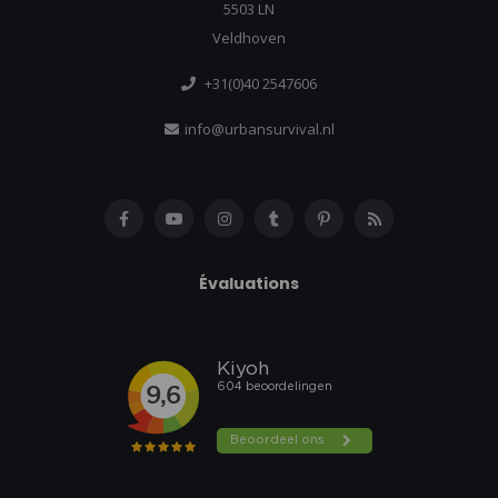
5503 LN
Veldhoven
+31(0)40 2547606
info@urbansurvival.nl
Évaluations