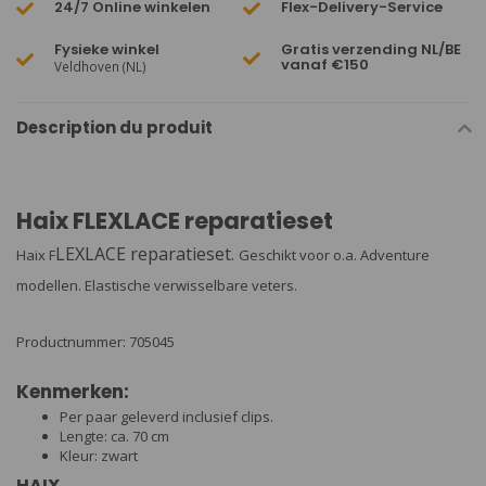
24/7 Online winkelen
Flex-Delivery-Service
Fysieke winkel
Gratis verzending NL/BE
vanaf €150
Veldhoven (NL)
Description du produit
Haix FLEXLACE reparatieset
LEXLACE reparatieset.
Haix F
Geschikt voor o.a. Adventure
modellen. Elastische verwisselbare veters.
Productnummer: 705045
Kenmerken:
Per paar geleverd inclusief clips.
Lengte: ca. 70 cm
Kleur: zwart
HAIX