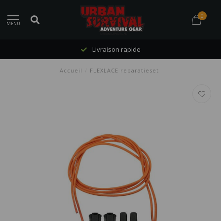
0
MENU
Livraison rapide
Accueil
/
FLEXLACE reparatieset