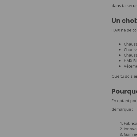
dans ta sécuri
Un choi
HAIX ne se co
Chaussu
Chauss
Chausse
HAIX Bl
Vêteme
Que tu sois en
Pourquo
En optant pou
démarque :
Fabric
Innovat
Gamme 