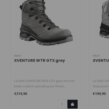
HAIX
HAIX
XVENTURE WTR GTX grey
XVENTU
La HAIX XVENTURE WTR GTX grey est une
La HAIX XV
botte outdoor pensée pour l’hiver...
chaussure
et l..
€219,90
€199,90