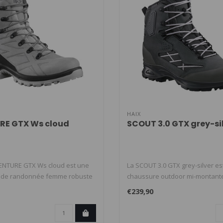
HAIX
RE GTX Ws cloud
SCOUT 3.0 GTX grey-si
ENTURE GTX Ws cloud est une
La SCOUT 3.0 GTX grey-silver es
 de randonnée femme robuste
chaussure outdoor mi-montant
pour ..
€239,90