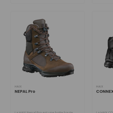
HAIX
HAIX
NEPAL Pro
CONNEXI
La HAIX Nepal Pro est une botte haute
La HAIX CO