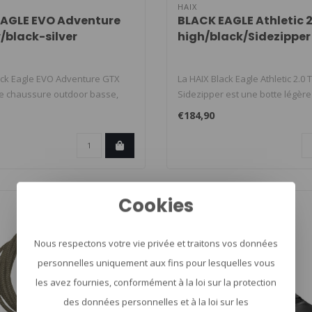
HAIX
AGLE EVO Adventure
BLACK EAGLE Athletic 2
/black-silver
high/black/Sidezipper
ack Eagle EVO Adventure GTX
La HAIX Black Eagle Athletic 2.0 
e chaussure outdoor basse,
Sidezipper est une botte légère
€184,90
Cookies
Nous respectons votre vie privée et traitons vos données
personnelles uniquement aux fins pour lesquelles vous
les avez fournies, conformément à la loi sur la protection
des données personnelles et à la loi sur les