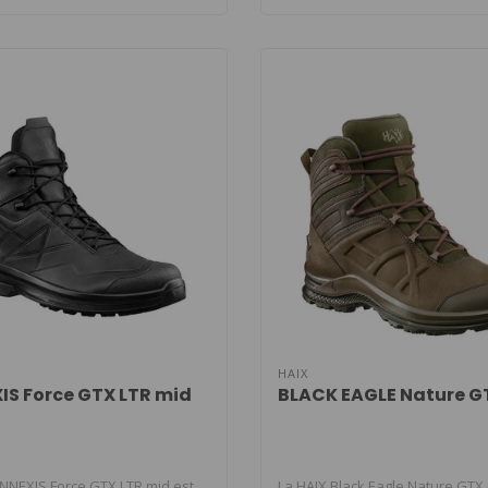
HAIX
S Force GTX LTR mid
BLACK EAGLE Nature G
NNEXIS Force GTX LTR mid est
La HAIX Black Eagle Nature GTX 