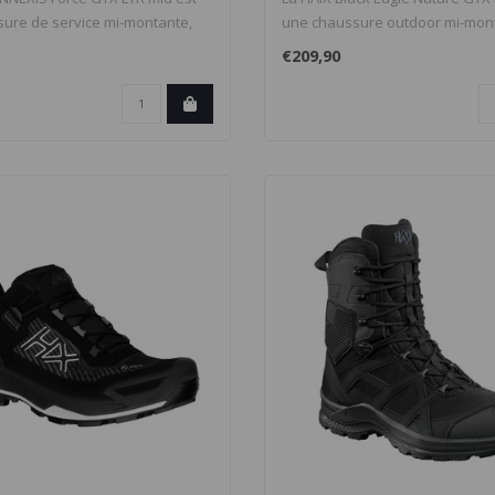
ure de service mi-montante,
une chaussure outdoor mi-mon
légèr..
€209,90