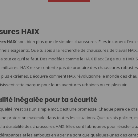
sures HAIX
res HAIX
sont bien plus que de simples chaussures. Elles incarnent l'excel
nnels exigeants. Que tu sois à la recherche de chaussures de travail HAI
a tout ce qu'il te faut. Des modèles comme le HAIX Black Eagle ou le HAIX 
es militaires. HAIX ne se contente pas de produire des chaussures robuste
s plus extrêmes. Découvre comment HAIX révolutionne le monde des chaus
isissent cette marque pour leurs aventures urbaines ou en plein air.
lité inégalée pour ta sécurité
 qualité n'est pas un simple mot, c'est une promesse. Chaque paire de ch
une protection maximale dans toutes les situations. Que tu sois policier, 
 la durabilité des chaussures HAIX. Elles sont fabriquées pour résister au
dérapantes et les embouts en acier ne sont que quelques-unes des caractéri