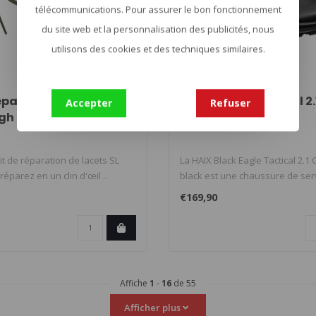
télécommunications. Pour assurer le bon fonctionnement
du site web et la personnalisation des publicités, nous
utilisons des cookies et des techniques similaires.
HAIX
éparation de lacets SL
Black Eagle Tactical 2
Accepter
Refuser
igh
t de réparation de lacets SL
La HAIX Black Eagle Tactical 2.1
réparez en un clin d'œil ..
black est une chaussure de serv
€169,90
Affiche
1
-
16
de 55
Afficher plus