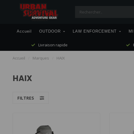
Accueil
OUTDOOR
LAW ENFORCEMENT
MI
Livraison rapide
P
Accueil
/
Marques
/
HAIX
HAIX
FILTRES