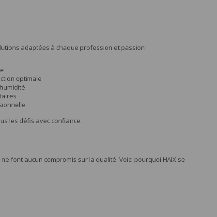
lutions adaptées à chaque profession et passion :
ée
ction optimale
'humidité
taires
sionnelle
ous les défis avec confiance.
ne font aucun compromis sur la qualité. Voici pourquoi HAIX se