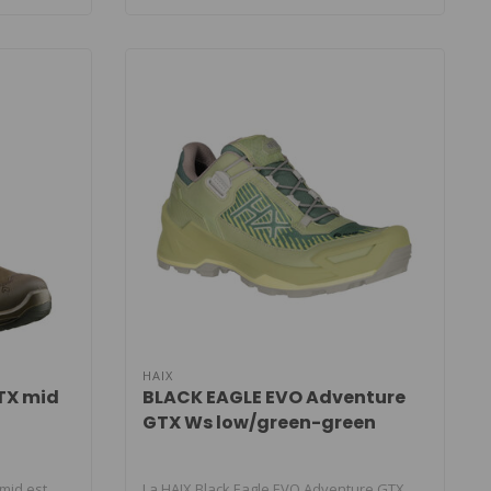
HAIX
TX mid
BLACK EAGLE EVO Adventure
GTX Ws low/green-green
mid est
La HAIX Black Eagle EVO Adventure GTX