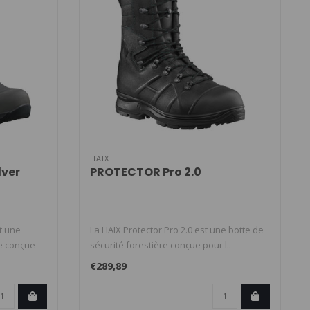
HAIX
lver
PROTECTOR Pro 2.0
t une
La HAIX Protector Pro 2.0 est une botte de
e conçue
sécurité forestière conçue pour l..
€289,89