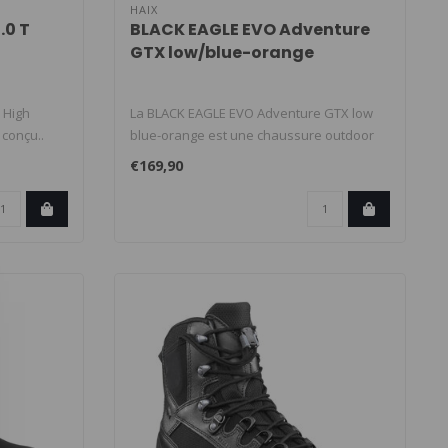
HAIX
.0 T
BLACK EAGLE EVO Adventure
GTX low/blue-orange
T High
La BLACK EAGLE EVO Adventure GTX low
 conçu..
blue-orange est une chaussure outdoor
basse..
€169,90