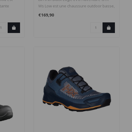
tante
Ws Low est une chaussure outdoor basse,
ro..
€169,90