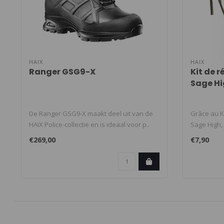
HAIX
HAIX
Ranger GSG9-X
Kit de r
Sage H
De Ranger GSG9-X maakt deel uit van de
Grâce au Ki
HAIX Police-collectie en is ideaal voor p..
Sage High, 
€269,00
€7,90