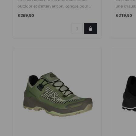
outdoor et d’intervention, conçue pour ..
une chauss
rob..
€269,90
€219,90