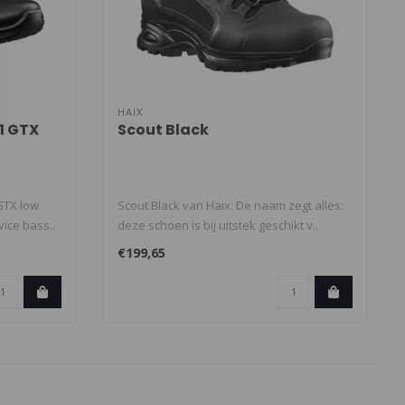
HAIX
.1 GTX
Scout Black
 GTX low
Scout Black van Haix. De naam zegt alles:
ice bass..
deze schoen is bij uitstek geschikt v..
€199,65