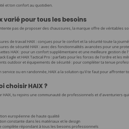
té et ton confort au quotidien.
x varié pour tous les besoins
ntente pas de proposer des chaussures, la marque offre de véritables so
res de travail HAIX : conçues pour le confort et la sécurité toute la journ
ures de sécurité HAIX : avec des fonctionnalités avancées pour une prote
ttes HAIX : pour un confort supplémentaire et une meilleure gestion de l
ack Eagle et HAIX Tactical Pro : parfaits pour les forces de l'ordre et les mili
nts outdoor et équipements de sécurité : pour compléter ta tenue profes
 service ou en randonnée, HAIX a la solution qu'il te faut pour affronter t
i choisir HAIX ?
r HAIX, tu rejoins une communauté de professionnels et d'aventuriers qui 
ation européenne de haute qualité
ion constante dans les matériaux et le design
complète répondant à tous les besoins professionnels