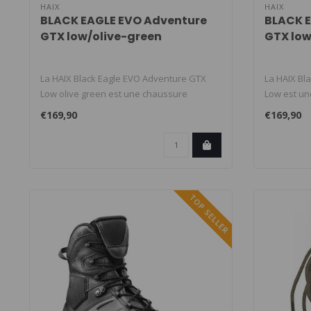
HAIX
HAIX
BLACK EAGLE EVO Adventure
BLACK E
GTX low/olive-green
GTX low
La HAIX Black Eagle EVO Adventure GTX
La HAIX Bl
Low olive green est une chaussure
Low est un
outdoor ..
robus..
€169,90
€169,90
TOP SELLER