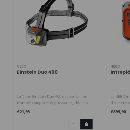
NEBO
NEBO
Einstein Duo 400
Intrepi
La Nebo Einstein Duo 400 est une lampe
La NEBO Int
frontale compacte et puissante, idéale p..
d’alimentat
€21,95
€899,90