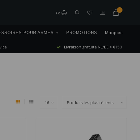
0
FR
ESSOIRES POUR ARMES
PROMOTIONS
Marques
vice
Livraison gratuite NL/BE > €150