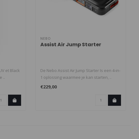
NEBO
Assist Air Jump Starter
UV et Black
De Nebo Assist Air Jump Starter Is een 4-in-
 ..
1 oplossing waarmee je kan starten, ..
€229,00