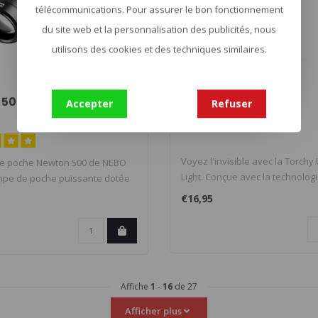
télécommunications. Pour assurer le bon fonctionnement
du site web et la personnalisation des publicités, nous
utilisons des cookies et des techniques similaires.
NEBO
 500
Torchy UV
Accepter
Refuser
Voyez l'invisible avec la Torchy 
de poche Newton 500 de NEBO
Light. Conçue avec la technologie
mpe de poche puissante dotée
€16,95
Affiche
1
-
16
de 27
Afficher plus