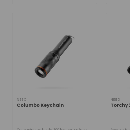
NEBO
NEBO
Columbo Keychain
Torchy 
Cette mini-torche de 100 lumens se loge
Avec sa te