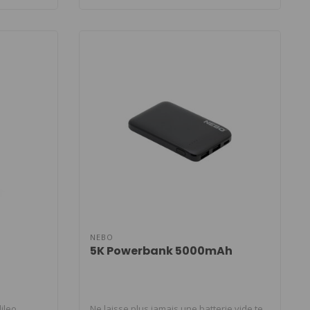
NEBO
5K Powerbank 5000mAh
ileo
Ne laisse plus jamais une batterie vide te