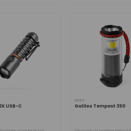
NEBO
2K USB-C
Galileo Tempest 350
chnologie avancée et son
Découvrez la lanterne Nebo Gal