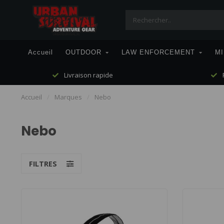
Accueil
OUTDOOR
LAW ENFORCEMENT
MI
Livraison rapide
P
Accueil
/
Marques
/
Nebo
Nebo
FILTRES