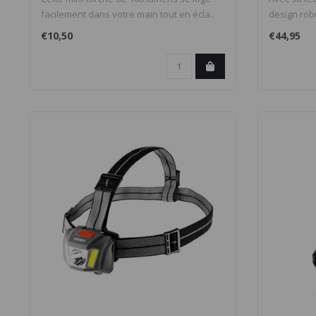
facilement dans votre main tout en écla..
design robu
€10,50
€44,95