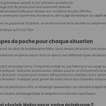
 ergonomique adapté à une utilisation quotidienne
logie LED de pointe pour une luminosité optimale
ité exceptionnelle pour résister aux conditions les plus difficiles
variée pour couvrir tous les besoins, de l'usage domestique aux applica
z un passionné d'outdoor, un professionnel de la sécurité ou simplement 
la lampe qu'il vous faut.
pes de poche pour chaque situation
e est au cœur de la philosophie Nebo. Leurs lampes de poche sont conçues
ventures en pleine nature. Voici un aperçu des différents types de lampe
 EDC (Everyday Carry) : Compactes et légères, parfaites pour un usage qu
tactiques : Robustes et puissantes, idéales pour les professionnels de la
de travail : Conçues pour éclairer efficacement les chantiers et les atelier
frontales : Pratiques pour garder les mains libres lors d'activités nocturn
 est pensé pour offrir un éclairage optimal dans son domaine d'application
e solution d'éclairage fiable et adaptée à vos besoins spécifiques.
i choisir Nebo pour votre éclairage ?