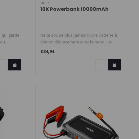
NEBO
10K Powerbank 10000mAh
e qui garde
Ne te soucie plus jamais d'une batterie à
ou..
plat en déplacement avec la Nebo 10K..
€34,94