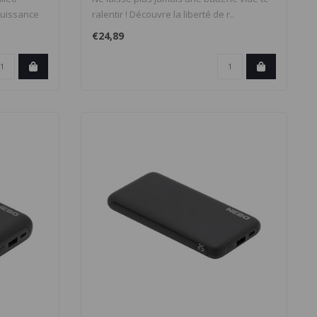
puissance
ralentir ! Découvre la liberté de r..
€24,89