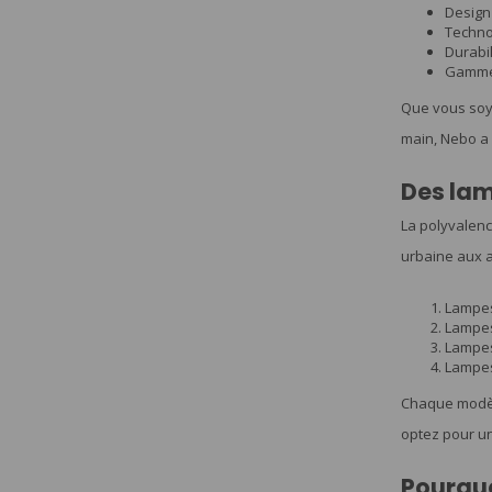
Design
Techno
Durabil
Gamme 
Que vous soye
main, Nebo a 
Des lam
La polyvalenc
urbaine aux a
Lampes
Lampes 
Lampes 
Lampes 
Chaque modèle
optez pour un
Pourquo