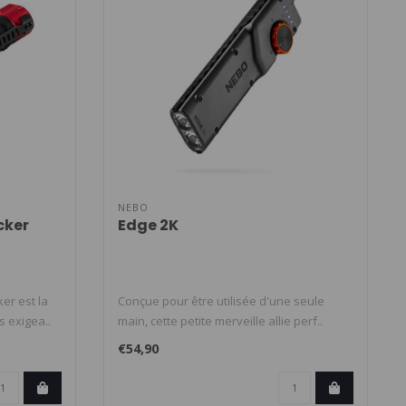
NEBO
cker
Edge 2K
er est la
Conçue pour être utilisée d'une seule
 exigea..
main, cette petite merveille allie perf..
€54,90