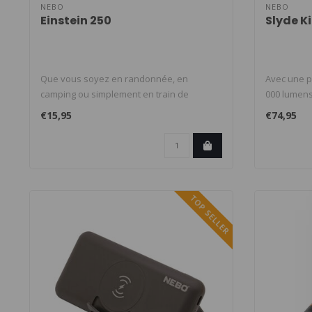
NEBO
NEBO
Einstein 250
Slyde K
Que vous soyez en randonnée, en
Avec une p
camping ou simplement en train de
000 lumens 
bricoler dans..
€15,95
€74,95
TOP SELLER