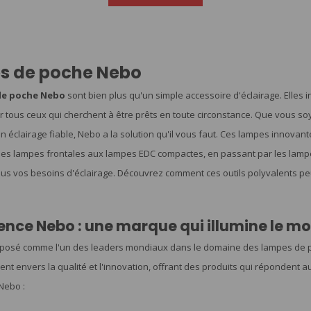
s de poche Nebo
de poche Nebo
sont bien plus qu'un simple accessoire d'éclairage. Elles 
r tous ceux qui cherchent à être prêts en toute circonstance. Que vous so
 éclairage fiable, Nebo a la solution qu'il vous faut. Ces lampes innovante
 Des lampes frontales aux lampes EDC compactes, en passant par les lam
us vos besoins d'éclairage. Découvrez comment ces outils polyvalents peu
lence Nebo : une marque qui illumine le m
posé comme l'un des leaders mondiaux dans le domaine des lampes de po
t envers la qualité et l'innovation, offrant des produits qui répondent a
Nebo :