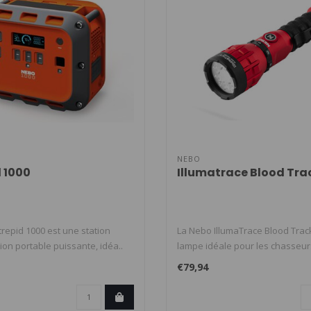
NEBO
d 1000
Illumatrace Blood Tra
repid 1000 est une station
La Nebo IllumaTrace Blood Track
ion portable puissante, idéa..
lampe idéale pour les chasseurs
€79,94