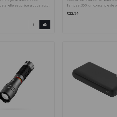
ste, elle est prête à vous acco..
Tempest 350, un concentré de 
et d..
€22,94