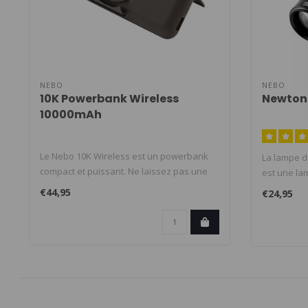
NEBO
NEBO
10K Powerbank Wireless
Newton
10000mAh
Le Nebo 10K Wireless est un powerbank
La lampe 
compact et puissant. Ne laissez pas une
est une la
ba..
de ..
€44,95
€24,95