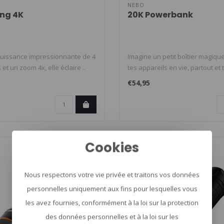
NEBO
ing 4K
20K Powerbank
uissance impressionnante de 4
Imagine un petit boîtier magiqu
et un zoom 4x, elle éclaire ..
tes appareils en vie, partout et t
€54,95
TOP SELLER
Cookies
Nous respectons votre vie privée et traitons vos données
personnelles uniquement aux fins pour lesquelles vous
les avez fournies, conformément à la loi sur la protection
des données personnelles et à la loi sur les