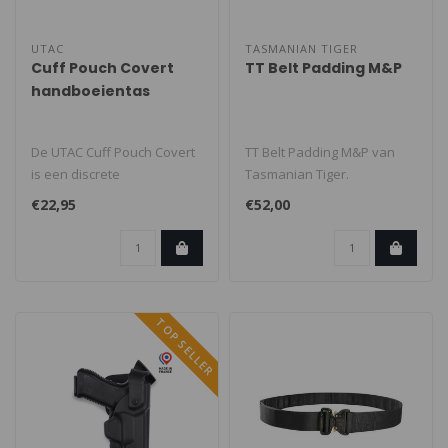
UTAC
TASMANIAN TIGER
Cuff Pouch Covert
TT Belt Padding M&P
handboeientas
De UTAC Cuff Pouch Covert
TT Belt Padding M&P van
is een discrete
Tasmanian Tiger.
handboeientas voor het
Gepolsterde tussenband
€22,95
€52,00
veilig en onopv..
voor tactische r..
TOP SELLER