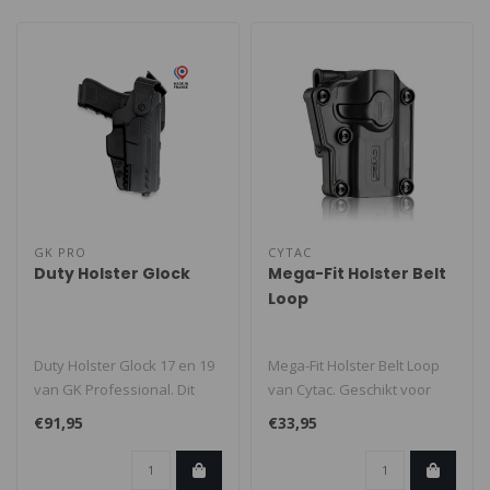
GK PRO
CYTAC
Duty Holster Glock
Mega-Fit Holster Belt
Loop
Duty Holster Glock 17 en 19
Mega-Fit Holster Belt Loop
van GK Professional. Dit
van Cytac. Geschikt voor
holster met SLS
bijna 70 verschillende pisto..
€91,95
€33,95
vergrendeli..