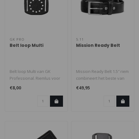
GK PRO
5.11
Belt loop Multi
Mission Ready Belt
Belt loop Multi van GK
Mission Ready Belt 1.5″ riem
Professional. Riemlus voor
combineert het beste van
het bevestigen van
casual stijl en tactisch..
€8,00
€49,95
holsters. ..