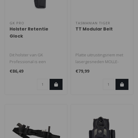
GK PRO
TASMANIAN TIGER
Holster Retentie
TT Modular Belt
Glock
Dit holster van GK
Platte uitrustingsriem met
Professional is een
lasergesneden MOLLE-
uitrustingsstuk die perfect
systeem.
€86,49
€79,99
design, veili..