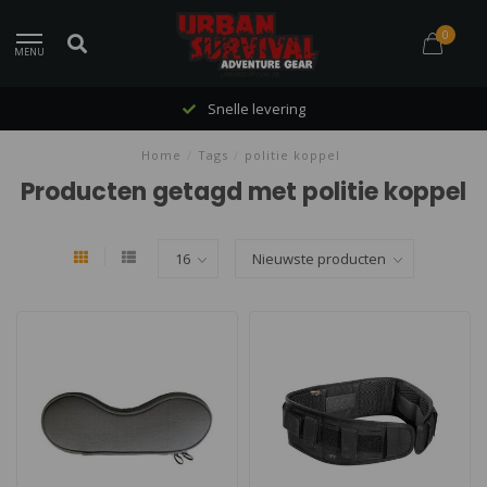
0
MENU
Snelle levering
Home
/
Tags
/
politie koppel
Producten getagd met politie koppel