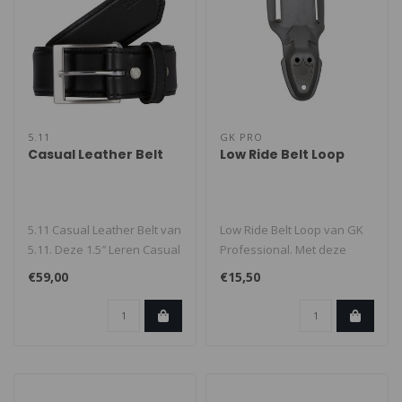
5.11
GK PRO
Casual Leather Belt
Low Ride Belt Loop
5.11 Casual Leather Belt van
Low Ride Belt Loop van GK
5.11. Deze 1.5″ Leren Casual
Professional. Met deze
Riem is gemaakt om d..
bevestiging wordt de
€59,00
€15,50
holster la..