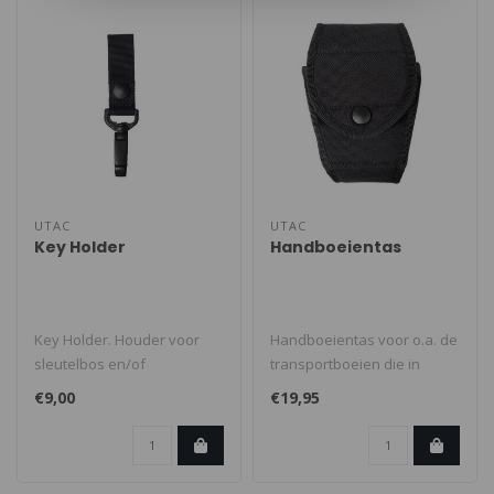
UTAC
UTAC
Key Holder
Handboeientas
Key Holder. Houder voor
Handboeientas voor o.a. de
sleutelbos en/of
transportboeien die in
handboeiensleutel.
gebruik zijn bij de
€9,00
€19,95
Voorzien van metale ..
Nederlands..