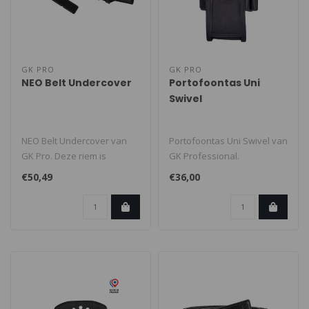
GK PRO
GK PRO
NEO Belt Undercover
Portofoontas Uni
Swivel
NEO Belt Undercover van
Portofoontas Uni Swivel van
GK Pro. Deze riem is
GK Professional.
speciaal ontworpen om te
Universele Radio Holder
€50,49
€36,00
voldoen aa..
met pivoc..