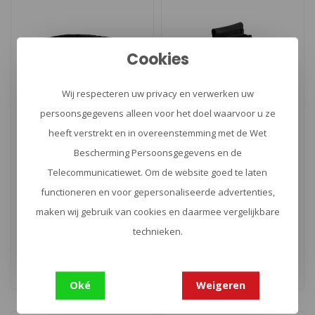
Cookies
Wij respecteren uw privacy en verwerken uw
persoonsgegevens alleen voor het doel waarvoor u ze
TASMANIAN TIGER
heeft verstrekt en in overeenstemming met de Wet
TT Warrior Belt MK IV
GunClip
Bescherming Persoonsgegevens en de
Telecommunicatiewet. Om de website goed te laten
functioneren en voor gepersonaliseerde advertenties,
Deze veelzijdige gear belt
GunClip van Crye Precision.
maken wij gebruik van cookies en daarmee vergelijkbare
combineert comfort met
Maak kennis met de
functionaliteit dankzij het sl..
GUNCLIP ™, een geheel
technieken.
€62,00
€56,89
nieuwe be..
Oké
Weigeren