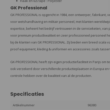
Haak en lus tape : Polyester
GK Professional
GK PROFESSIONAL is opgericht in 1984, een ontwerper, fabrikant, ve
voor wetshandhaving en militair personeel, met klanten wereldwijd
expertise, beheert het bedrijf vertrouwen in de serviceketen, van 
voor premium productkwaliteit en zeer professioneel personeel h
bij de klanten van GK PROFESSIONAL. Zij bieden een breed scala van
proof equipment, kleding & uniformen en accessoires zoals tassen
GK-PROFESSIONAL heeft zijn eigen productiefaciliteit in Parijs om t
ook verzekerd door verschillende productieplaatsen in Europa en 
controle hebben over de kwaliteit van al de producten.
Specificaties
Artikelnummer
96380