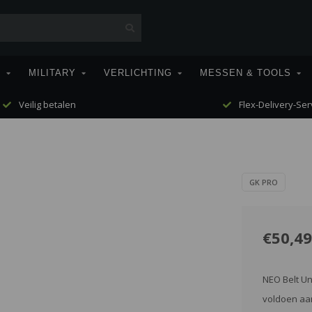
T
MILITARY
VERLICHTING
MESSEN & TOOLS
Veilig betalen
Flex-Delivery-Ser
GK PRO
€50,49
NEO Belt Un
voldoen aan