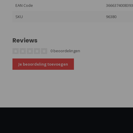
EAN Code
366637400839
SKU
96380
Reviews
0 beoordelingen
Je beoordeling toevoegen