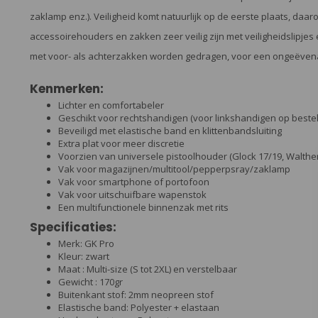
zaklamp enz.). Veiligheid komt natuurlijk op de eerste plaats, da
accessoirehouders en zakken zeer veilig zijn met veiligheidslipje
met voor- als achterzakken worden gedragen, voor een ongeëvena
Kenmerken:
Lichter en comfortabeler
Geschikt voor rechtshandigen (voor linkshandigen op bestel
Beveiligd met elastische band en klittenbandsluiting
Extra plat voor meer discretie
Voorzien van universele pistoolhouder (Glock 17/19, Walt
Vak voor magazijnen/multitool/pepperpsray/zaklamp
Vak voor smartphone of portofoon
Vak voor uitschuifbare wapenstok
Een multifunctionele binnenzak met rits
Specificaties:
Merk: GK Pro
Kleur: zwart
Maat : Multi-size (S tot 2XL) en verstelbaar
Gewicht : 170gr
Buitenkant stof: 2mm neopreen stof
Elastische band: Polyester + elastaan