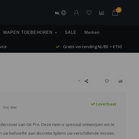
0
NL
WAPEN TOEBEHOREN
SALE
Merken
vice
Gratis verzending NL/BE > €150
Leverbaar
Incl. btw
dercover van GK Pro. Deze riem is speciaal ontworpen om te
 uw behoefte aan discretie tijdens uw verschillende missies.