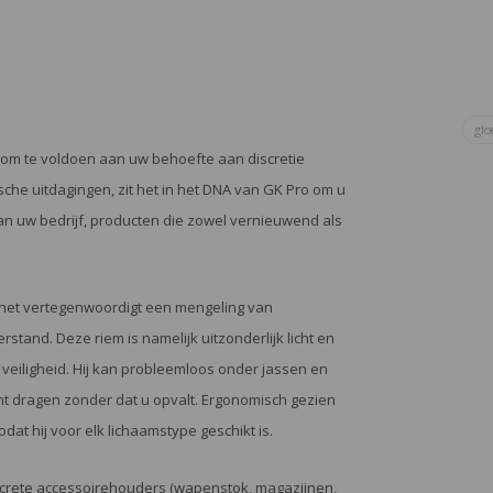
glo
 om te voldoen aan uw behoefte aan discretie
sche uitdagingen, zit het in het DNA van GK Pro om u
an uw bedrijf, producten die zowel vernieuwend als
 het vertegenwoordigt een mengeling van
tand. Deze riem is namelijk uitzonderlijk licht en
eiligheid. Hij kan probleemloos onder jassen en
t dragen zonder dat u opvalt. Ergonomisch gezien
dat hij voor elk lichaamstype geschikt is.
iscrete accessoirehouders (wapenstok, magazijnen,