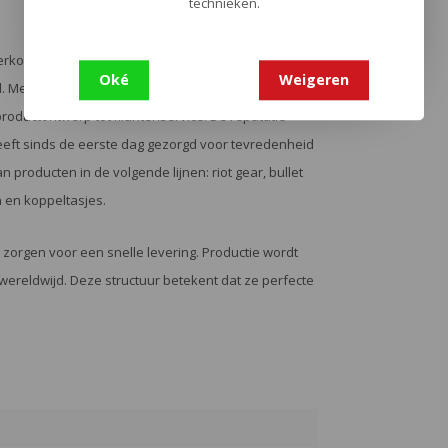
technieken.
rkoper en distributeur van duty en tactical gear
Oké
Weigeren
. Met meer dan dertig jaar ervaring en met veel
productontwerp tot klantenservice. De reputatie
eeft sinds de eerste dag gezorgd voor tevredenheid
 producten in de volgende lijnen: riot gear, bullet
 en koppeltasjes.
e zorgen voor een snelle levering. Productie wordt
wereldwijd. Deze structuur betekent dat ze perfecte