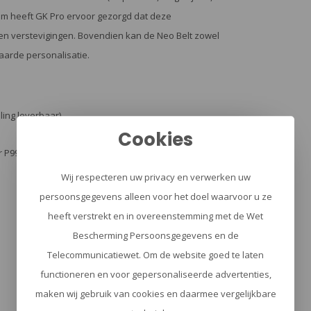
arom heeft GK Pro ervoor gezorgd dat deze
s en verstevigingen. Bovendien kan de Neo Belt zowel
arde personalisatie.
ling leverbaar)
Cookies
her P99QNL, S&W MP9
Wij respecteren uw privacy en verwerken uw
persoonsgegevens alleen voor het doel waarvoor u ze
heeft verstrekt en in overeenstemming met de Wet
Bescherming Persoonsgegevens en de
Telecommunicatiewet. Om de website goed te laten
functioneren en voor gepersonaliseerde advertenties,
maken wij gebruik van cookies en daarmee vergelijkbare