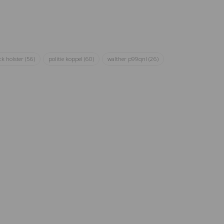
ck holster
(56)
politie koppel
(60)
walther p99qnl
(26)