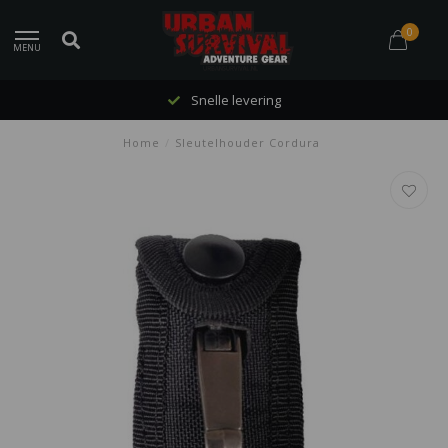
0
MENU
Snelle levering
Home
/
Sleutelhouder Cordura