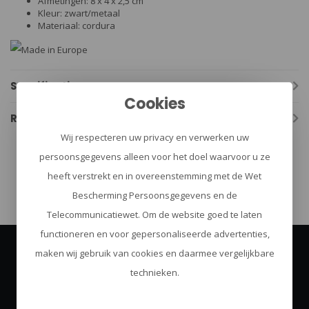
Afmetingen: 8 x 4 x 2,5 cm
Kleur: zwart/metaal
Materiaal: cordura
Specificaties
Cookies
Reviews
Wij respecteren uw privacy en verwerken uw
persoonsgegevens alleen voor het doel waarvoor u ze
politie koppel
(60)
heeft verstrekt en in overeenstemming met de Wet
Bescherming Persoonsgegevens en de
Telecommunicatiewet. Om de website goed te laten
functioneren en voor gepersonaliseerde advertenties,
maken wij gebruik van cookies en daarmee vergelijkbare
Abonneer je op onze nieuwsbrief
technieken.
Blijf op de hoogte over onze laatste acties