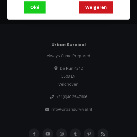
Abonneer
Oké
Weigeren
Urban Survival
Always Come Prepared
De Run 4312
5503 LN
Veldhoven
+31(0)40 2547606
info@urbansurvival.nl