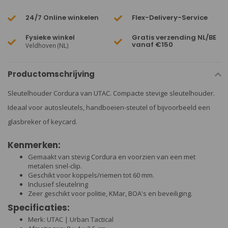
24/7 Online winkelen
Flex-Delivery-Service
Fysieke winkel
Gratis verzending NL/BE
vanaf €150
Veldhoven (NL)
Productomschrijving
Sleutelhouder Cordura van UTAC. Compacte stevige sleutelhouder.
Ideaal voor autosleutels, handboeien-steutel of bijvoorbeeld een
glasbreker of keycard.
Kenmerken:
Gemaakt van stevig Cordura en voorzien van een met
metalen snel-clip.
Geschikt voor koppels/riemen tot 60 mm.
Inclusief sleutelring
Zeer geschikt voor politie, KMar, BOA's en beveiliging.
Specificaties:
Merk: UTAC | Urban Tactical