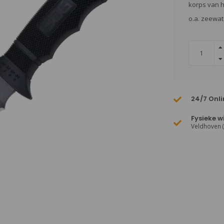
korps van h
o.a. zeewate
24/7 Onli
Fysieke w
Veldhoven 