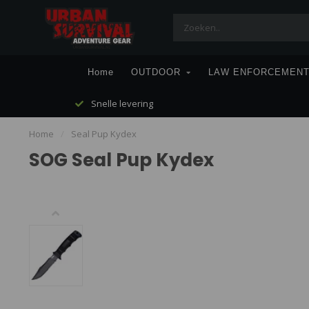
Home
OUTDOOR
LAW ENFORCEMEN
Snelle levering
Home
/
Seal Pup Kydex
SOG Seal Pup Kydex