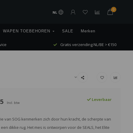
0
NL
WAPEN TOEBEHOREN
SALE
Merken
vice
Gratis verzending NL/BE > €150
95
Leverbaar
Incl. btw
ie van SOG kenmerken zich door hun kracht, de scherpte van
 een dikke rug. Het mes is ontworpen voor de SEALS, het Elite