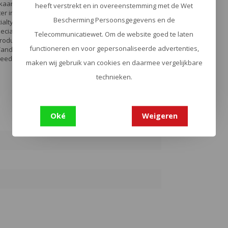
kaanse speciale OPS unit, bekend als MACV-SOG,
heeft verstrekt en in overeenstemming met de Wet
er inspireerde dat mes de jonge ontwerper
Bescherming Persoonsgegevens en de
alty-Knives in 1986. Zijn missie was om het
peciale OPS eenheid die het had gemaakt.
Telecommunicatiewet. Om de website goed te laten
roductlijn van innovatieve messen. Deze
functioneren en voor gepersonaliseerde advertenties,
. Vandaag de dag worden deze messen met
d uit traditie, getoetst in het veld, geslepen voor
maken wij gebruik van cookies en daarmee vergelijkbare
technieken.
Oké
Weigeren
3