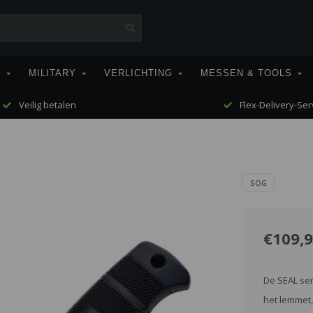
T
MILITARY
VERLICHTING
MESSEN & TOOLS
Veilig betalen
Flex-Delivery-Ser
SOG
€109,
De SEAL ser
het lemmet,