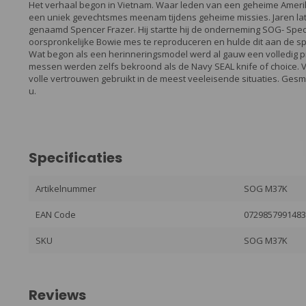
Het verhaal begon in Vietnam. Waar leden van een geheime Ameri
een uniek gevechtsmes meenam tijdens geheime missies. Jaren lat
genaamd Spencer Frazer. Hij startte hij de onderneming SOG- Speci
oorspronkelijke Bowie mes te reproduceren en hulde dit aan de s
Wat begon als een herinneringsmodel werd al gauw een volledig p
messen werden zelfs bekroond als de Navy SEAL knife of choice
volle vertrouwen gebruikt in de meest veeleisende situaties. Gesmee
u.
Specificaties
Artikelnummer
SOG M37K
EAN Code
072985799148
SKU
SOG M37K
Reviews