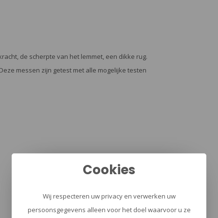
acht, de scherpte van het lemmet, een dikke rug.
 Deze messen zijn getest met alle mogelijke testen
Cookies
Wij respecteren uw privacy en verwerken uw
persoonsgegevens alleen voor het doel waarvoor u ze