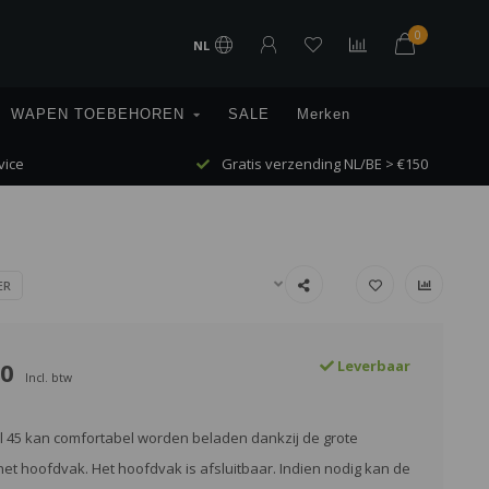
0
NL
WAPEN TOEBEHOREN
SALE
Merken
vice
Gratis verzending NL/BE > €150
ER
00
Leverbaar
Incl. btw
l 45 kan comfortabel worden beladen dankzij de grote
het hoofdvak. Het hoofdvak is afsluitbaar. Indien nodig kan de