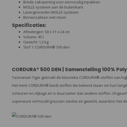
Brede zakopening voor eenvoudig inpakken
MOLLE-systeem aan de buitenkant
Lasergesneden MOLLE-systeem
Binnenzakken met ritsen
Specificaties:
Afmetingen: 58 x 31 x 24 cm
Volume: 45 l
Gewicht: 1,2 kg
Stof 1: CORDURA® 500 den
CORDURA® 500 DEN | Samenstelling 100% Pol
Tasmanian Tiger gebruikt de klassieke CORDURA®-stoffen van high te
Het merk CORDURA® biedt stoffen die bekend staan om hun lang
scheuren en slijtage en is duurzamer dan andere stoffen. Ongea
superieure verhouding tussen sterkte en gewicht, waardoor het de