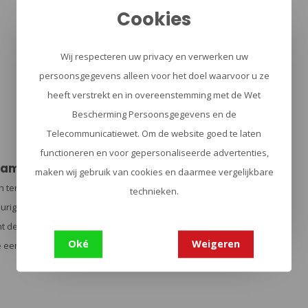
Cookies
Wij respecteren uw privacy en verwerken uw
persoonsgegevens alleen voor het doel waarvoor u ze
heeft verstrekt en in overeenstemming met de Wet
Bescherming Persoonsgegevens en de
Telecommunicatiewet. Om de website goed te laten
functioneren en voor gepersonaliseerde advertenties,
yamide
maken wij gebruik van cookies en daarmee vergelijkbare
nacity, air-jet textured nylon 6.6 in 500 Denier.
technieken.
durige duurzaamheid en weerstand tegen schuren,
cht de toepassing biedt CORDURA®-stof een
Oké
Weigeren
 eerste keuze is voor duurzame stoffen.