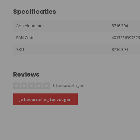
Specificaties
Artikelnummer
8716.394
EAN Code
401323639752
SKU
8716.394
Reviews
0 beoordelingen
Je beoordeling toevoegen