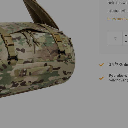
hele tas w
schouderba
Lees meer..
24/7 Onli
Fysieke w
Veldhoven 