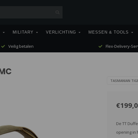
T
MILITARY
VERLICHTING
MESSEN & TOOLS
Veilig betalen
Flex-Delivery-Ser
 MC
TASMANIAN TIG
€199,
De TT Duffe
opening in 