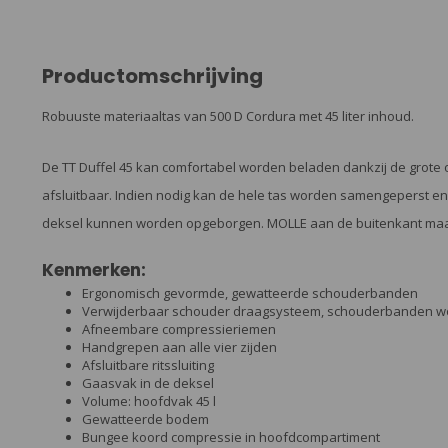
Productomschrijving
Robuuste materiaaltas van 500 D Cordura met 45 liter inhoud.
De TT Duffel 45 kan comfortabel worden beladen dankzij de grote 
afsluitbaar. Indien nodig kan de hele tas worden samengeperst e
deksel kunnen worden opgeborgen. MOLLE aan de buitenkant maakt
Kenmerken:
Ergonomisch gevormde, gewatteerde schouderbanden
Verwijderbaar schouder draagsysteem, schouderbanden wo
Afneembare compressieriemen
Handgrepen aan alle vier zijden
Afsluitbare ritssluiting
Gaasvak in de deksel
Volume: hoofdvak 45 l
Gewatteerde bodem
Bungee koord compressie in hoofdcompartiment