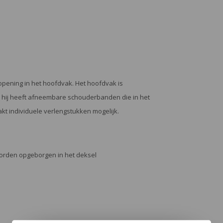
opening in het hoofdvak. Het hoofdvak is
n hij heeft afneembare schouderbanden die in het
 individuele verlengstukken mogelijk.
rden opgeborgen in het deksel