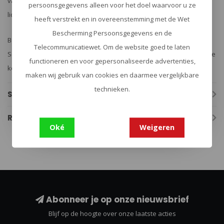
van slechts 260 gram is de Tatonka Scout Set de ideale keuze voor
persoonsgegevens alleen voor het doel waarvoor u ze
lichtgewicht kampeerders en backpackers.
heeft verstrekt en in overeenstemming met de Wet
Bescherming Persoonsgegevens en de
Bereid je voor op je volgende buitenavontuur en voeg de Tatonka
Telecommunicatiewet. Om de website goed te laten
Scout Set 1,0 L toe aan je uitrusting. Ontdek zelf hoe deze veelzijdige
functioneren en voor gepersonaliseerde advertenties,
kookset je outdoor kookervaring transformeert!
maken wij gebruik van cookies en daarmee vergelijkbare
technieken.
Specificaties
Reviews
Oké
Weigeren
Abonneer je op onze nieuwsbrief
Blijf op de hoogte over onze laatste acties