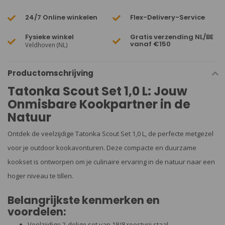
24/7 Online winkelen
Flex-Delivery-Service
Fysieke winkel
Gratis verzending NL/BE
vanaf €150
Veldhoven (NL)
Productomschrijving
Tatonka Scout Set 1,0 L: Jouw
Onmisbare Kookpartner in de
Natuur
Ontdek de veelzijdige Tatonka Scout Set 1,0 L, de perfecte metgezel
voor je outdoor kookavonturen. Deze compacte en duurzame
kookset is ontworpen om je culinaire ervaring in de natuur naar een
hoger niveau te tillen.
Belangrijkste kenmerken en
voordelen:
Veelzijdige 2-delige set van 18/8 roestvrij staal