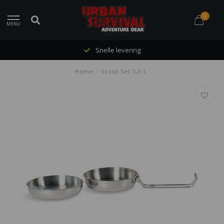
0
MENU
Snelle levering
Home
/
Scout Set 1,0 L