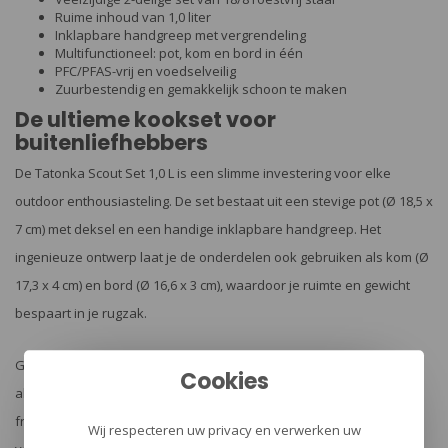
Ruime inhoud van 1,0 liter
Inklapbare handgreep met vergrendeling
Multifunctioneel: pot, kom en bord in één
PFC/PFAS-vrij en voedselveilig
Zuurbestendig en gemakkelijk schoon te maken
De ultieme kookset voor
buitenliefhebbers
De Tatonka Scout Set 1,0 L is een slimme investering voor elke
outdoor enthousiasteling. De set bestaat uit een stevige pot (Ø 18,5 x
7 cm) met deksel en een handige inklapbare handgreep. Het
ingenieuze ontwerp laat je de onderdelen ook gebruiken als kom (Ø
17,3 x 4 cm) en bord (Ø 16,6 x 3 cm), waardoor je ruimte en gewicht
bespaart in je rugzak.
Gemaakt van hoogwaardig 18/8 roestvrij staal, is deze set niet
Cookies
alleen onbreekbaar en duurzaam, maar ook bestand tegen
fruitzuren en eenvoudig schoon te maken. Met een totaalgewicht
Wij respecteren uw privacy en verwerken uw