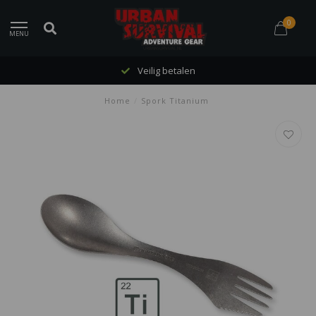
0
MENU
Veilig betalen
Home
/
Spork Titanium