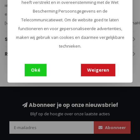
heeft verstrekt en in overeenstemming met de Wet
iedereen. Dit maakt hen zeer bewust van de natuur – en milieu – in
Bescherming Persoonsgegevens en de
een vroeg stadium.
Telecommunicatiewet. Om de website goed te laten
[vc_raw_html]JTNDaWZyYW1lJTIwd2lkdGglM0QlMjI2NDAlMjIlMjBoZWln
functioneren en voor gepersonaliseerde advertenties,
maken wij gebruik van cookies en daarmee vergelijkbare
Specificaties
technieken.
Reviews
Oké
Weigeren
Abonneer je op onze nieuwsbrief
Blijf op de hoogte over onze laatste acties
Abonneer