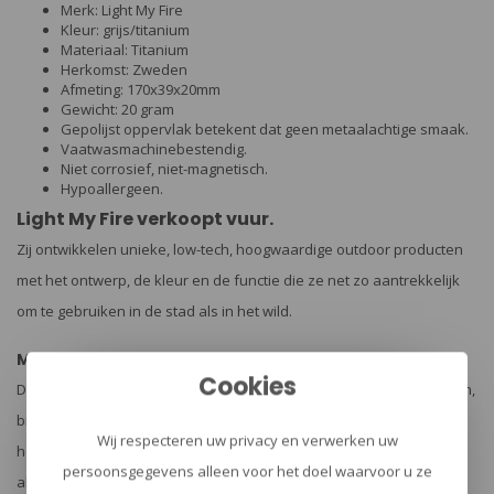
Merk: Light My Fire
Kleur: grijs/titanium
Materiaal: Titanium
Herkomst: Zweden
Afmeting: 170x39x20mm
Gewicht: 20 gram
Gepolijst oppervlak betekent dat geen metaalachtige smaak.
Vaatwasmachinebestendig.
Niet corrosief, niet-magnetisch.
Hypoallergeen.
Light My Fire verkoopt vuur.
Zij ontwikkelen unieke, low-tech, hoogwaardige outdoor producten
met het ontwerp, de kleur en de functie die ze net zo aantrekkelijk
om te gebruiken in de stad als in het wild.
Made in Zweden
Cookies
De winters zijn lang en de zomers zijn vaak koud in Zweden. En toch,
brengen de Zweden graag hun tijd door in openlucht, in het bos, op
Wij respecteren uw privacy en verwerken uw
het strand, in de bergen. Ze zijn gezegend met een land dat niet
persoonsgegevens alleen voor het doel waarvoor u ze
alleen adembenemend mooi en gevarieerd, het ook open voor