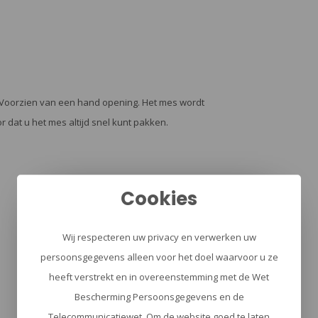
Voorzien van een hand opening. Het mes wordt
r dat u het mes altijd snel kunt pakken.
Cookies
Wij respecteren uw privacy en verwerken uw
persoonsgegevens alleen voor het doel waarvoor u ze
heeft verstrekt en in overeenstemming met de Wet
Bescherming Persoonsgegevens en de
Telecommunicatiewet. Om de website goed te laten