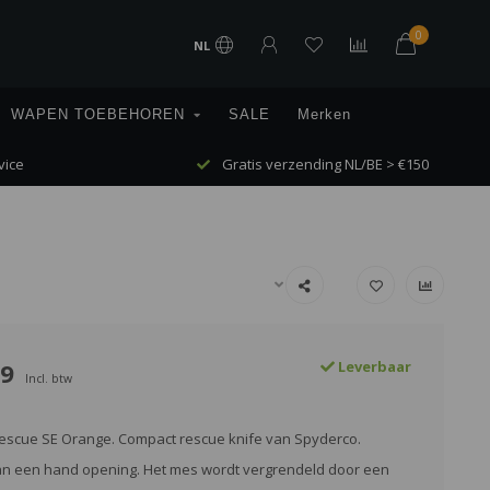
0
NL
WAPEN TOEBEHOREN
SALE
Merken
vice
Gratis verzending NL/BE > €150
99
Leverbaar
Incl. btw
escue SE Orange. Compact rescue knife van Spyderco.
an een hand opening. Het mes wordt vergrendeld door een