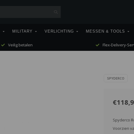
T
MILITARY
VERLICHTING
MESSEN & TOOLS
Veilig betalen
Flex-Delivery-Ser
SPYDERCO
€118,
Spyderco R
Voorzien v