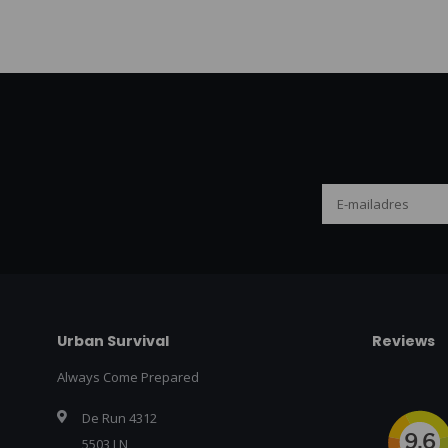
Urban Survival
Reviews
Always Come Prepared
De Run 4312
5503 LN