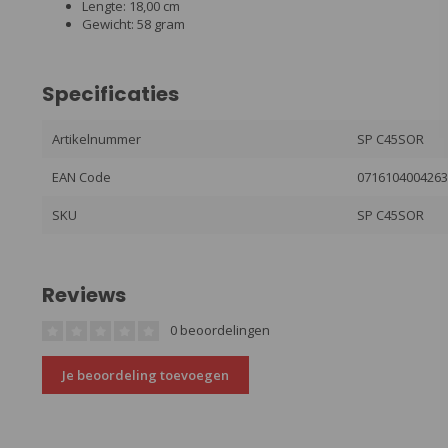
Lengte: 18,00 cm
Gewicht: 58 gram
Specificaties
Artikelnummer
SP C45SOR
EAN Code
071610400426
SKU
SP C45SOR
Reviews
0 beoordelingen
Je beoordeling toevoegen