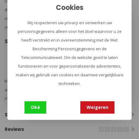
De Konus Fission 3.0 is ideaal voor zowel jagers als sportschutters
Cookies
die op zoek zijn naar een betrouwbaar en veelzijdig vizier. Het
compacte formaat maakt het perfect voor gebruik in verschillende
Wij respecteren uw privacy en verwerken uw
situaties zonder in te boeten op prestaties.
persoonsgegevens alleen voor het doel waarvoor u ze
heeft verstrekt en in overeenstemming met de Wet
Samenvatting
Compact en lichtgewicht ontwerp
Bescherming Persoonsgegevens en de
Geschikt voor diverse lichtomstandigheden
Telecommunicatiewet. Om de website goed te laten
Waterdicht en duurzaam
Eenvoudig te monteren op verschillende rails
functioneren en voor gepersonaliseerde advertenties,
Energiezuinige functies voor langere batterijduur
maken wij gebruik van cookies en daarmee vergelijkbare
Met de Konus Fission 3.0 ben je altijd voorbereid op je volgende
technieken.
avontuur. Upgrade je uitrusting vandaag nog en ervaar het verschil
in precisie en gemak!
Oké
Weigeren
Specificaties
Reviews