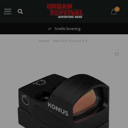
0
MENU
Snelle levering
Home
/
Red Dot Fission 3.0