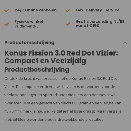
24/7 Online winkelen
Flex-Delivery-Service
Fysieke winkel
Gratis verzending NL/BE
vanaf €150
Veldhoven (NL)
Productomschrijving
Konus Fission 3.0 Red Dot Vizier:
Compact en Veelzijdig
Productbeschrijving
Ontdek de kracht van precisie met de Konus Fission 3.0 Red Dot
Vizier. Dit compacte en lichtgewicht vizier is ontworpen voor de
veeleisende jager en sportschutter die niets aan het toeval wil
overlaten. Met een gewicht van slechts 60 gram en een lengte van
45,70 mm, merk je nauwelijks dat je het bij je draagt. Maar vergis je
niet, dit kleine wonder biedt indrukwekkende prestaties.