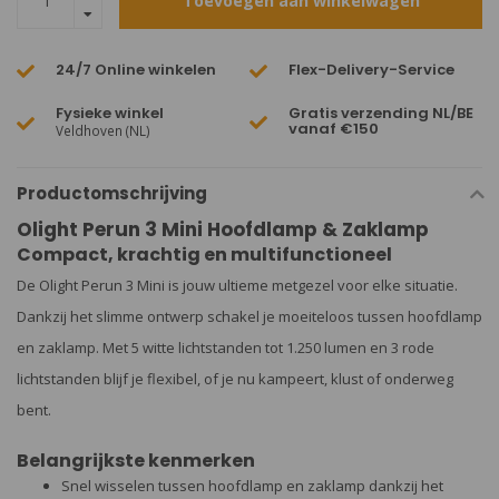
Toevoegen aan winkelwagen
24/7 Online winkelen
Flex-Delivery-Service
Fysieke winkel
Gratis verzending NL/BE
vanaf €150
Veldhoven (NL)
Productomschrijving
Olight Perun 3 Mini Hoofdlamp & Zaklamp
Compact, krachtig en multifunctioneel
De Olight Perun 3 Mini is jouw ultieme metgezel voor elke situatie.
Dankzij het slimme ontwerp schakel je moeiteloos tussen hoofdlamp
en zaklamp. Met 5 witte lichtstanden tot 1.250 lumen en 3 rode
lichtstanden blijf je flexibel, of je nu kampeert, klust of onderweg
bent.
Belangrijkste kenmerken
Snel wisselen tussen hoofdlamp en zaklamp dankzij het