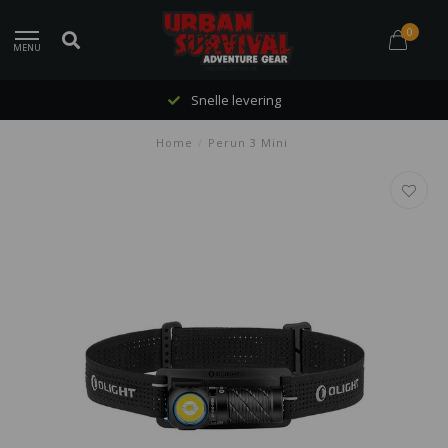
0
MENU
Snelle levering
Home
/
Perun 3 Mini