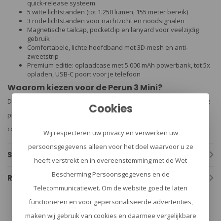
quick-release systeem
5 witte lichtstanden (tot 1.250 lumen, 155 meter bereik)
3 rode lichtstanden voor nachtzicht en noodsignalen
Magnetische tailcap, pocketclip en lanyard voor veelzijdig
gebruik
Comfortabele, lichte hoofdband met 3D-mesh en anti-
zweetstrip
Premium editie: oplaadcase met 5.000 mAh powerbank, tot 5x
opladen, USB-C poort voor je telefoon
Waarom kiezen voor de Perun 3 Mini?
Deze lamp is ideaal voor outdoor, werk, reizen en noodsituaties. De
Cookies
premium editie biedt extra gemak met een digitale display en
compatibiliteit met meerdere Olight-modellen.
Wij respecteren uw privacy en verwerken uw
persoonsgegevens alleen voor het doel waarvoor u ze
Specificaties
heeft verstrekt en in overeenstemming met de Wet
Bescherming Persoonsgegevens en de
Reviews
Telecommunicatiewet. Om de website goed te laten
functioneren en voor gepersonaliseerde advertenties,
maken wij gebruik van cookies en daarmee vergelijkbare