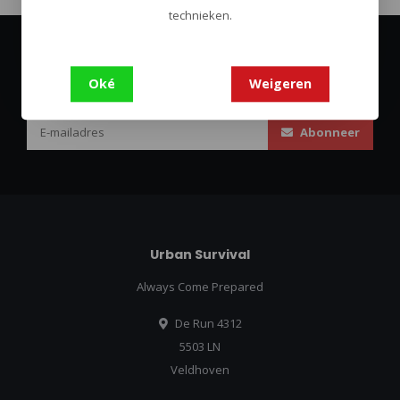
technieken.
Abonneer je op onze nieuwsbrief
Oké
Weigeren
Blijf op de hoogte over onze laatste acties
Abonneer
Urban Survival
Always Come Prepared
De Run 4312
5503 LN
Veldhoven