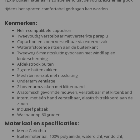
TEX® buitenmateriaal is zo ademend dat de vochtbescherming ook
tijdens het sporten comfortabel gedragen kan worden.
Kenmerken:
Helm-compatibele capuchon
Tweevoudig verstelbaar met versterkte paraplu
Capuchon en zoom verstelbaar via externe zak
Waterafstotende ritsen aan de buitenkant
Tweeweg 6 mm ritssluiting vooraan met windflap en
kinbescherming
Afdekstrook buiten
2 grote buitenzakken
Mesh binnenzak met ritssluiting
Onderarm ventilatie
2 bovenarmzakken met klittenband
Anatomisch gevormde mouwen, verstelbaar met klittenband
Intern, met één hand verstelbaar, elastisch trekkoord aan de
zoom
Inclusief pakzak
Wasbaar op 60 graden
Materiaal en specificaties:
Merk: Carinthia
Buitenmateriaal: 100% polyamide, waterdicht, winddicht,