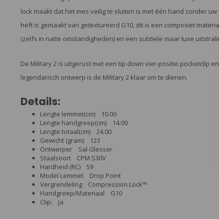
lock maakt dat het mes veilig te sluiten is met één hand zonder uw 
heft is gemaakt van getextureerd G10, dit is een composiet materiaa
(zelfs in natte omstandigheden) en een subtiele maar luxe uitstrali
De Military 2 is uitgerust met een tip down vier-positie pocketclip 
legendarisch ontwerp is de Military 2 klaar om te dienen.
Details:
Lengte lemmet(cm) 10.00
Lengte handgreep(cm) 14.00
Lengte totaal(cm) 24.00
Gewicht (gram) 123
Ontwerper Sal Glesser
Staalsoort CPM S30V
Hardheid (RC) 59
Model Lemmet Drop Point
Vergrendeling Compression Lock™
Handgreep/Materiaal G10
Clip: Ja