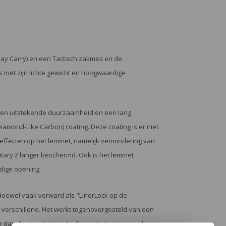
Day Carry) en een Tactisch zakmes en de
is met zijn lichte gewicht en hoogwaardige
 een uitstekende duurzaamheid en een lang
amond-Like Carbon) coating. Deze coating is er niet
 effecten op het lemmet, namelijk vermindering van
ilitary 2 langer beschermd. Ook is het lemmet
dige opening.
Hoewel vaak verward als "LinerLock op de
l verschillend. Het werkt tegenovergesteld van een
er dan de meeste LinerLocks en de locatie van deze