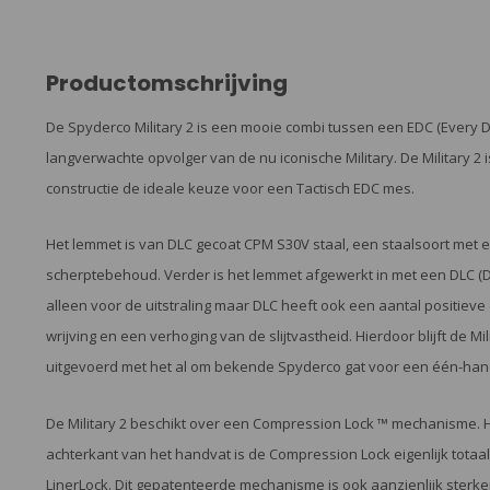
Productomschrijving
De Spyderco Military 2 is een mooie combi tussen een EDC (Every 
langverwachte opvolger van de nu iconische Military. De Military 2 
constructie de ideale keuze voor een Tactisch EDC mes.
Het lemmet is van DLC gecoat CPM S30V staal, een staalsoort met
scherptebehoud. Verder is het lemmet afgewerkt in met een DLC (Di
alleen voor de uitstraling maar DLC heeft ook een aantal positieve
wrijving en een verhoging van de slijtvastheid. Hierdoor blijft de M
uitgevoerd met het al om bekende Spyderco gat voor een één-han
De Military 2 beschikt over een Compression Lock ™ mechanisme. 
achterkant van het handvat is de Compression Lock eigenlijk totaa
LinerLock. Dit gepatenteerde mechanisme is ook aanzienlijk sterk