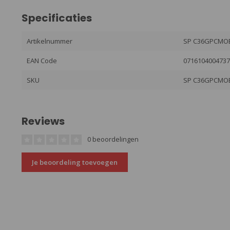
Specificaties
Artikelnummer
SP C36GPCMO
EAN Code
071610400473
SKU
SP C36GPCMO
Reviews
0 beoordelingen
Je beoordeling toevoegen