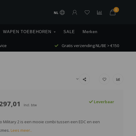
0
NL
WAPEN TOEBEHOREN
SALE
Merken
vice
Gratis verzending NL/BE > €150
297,01
Leverbaar
Incl. btw
 Military 2 is een mooie combi tussen een EDC en een
akmes.
Lees meer..