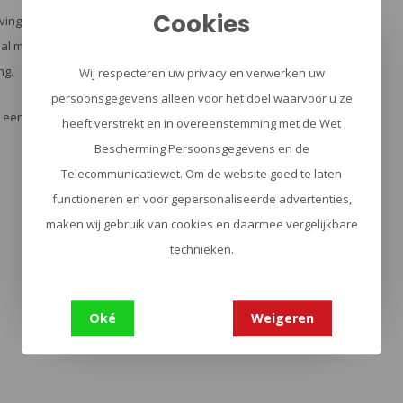
Cookies
vingers in de weg van het snijvlak te leggen. Het
l met uitstekende slijtvastheid, een stevige grip
ng.
Wij respecteren uw privacy en verwerken uw
persoonsgegevens alleen voor het doel waarvoor u ze
en een koordoog. Als trotse opvolger van een
heeft verstrekt en in overeenstemming met de Wet
Bescherming Persoonsgegevens en de
Telecommunicatiewet. Om de website goed te laten
functioneren en voor gepersonaliseerde advertenties,
maken wij gebruik van cookies en daarmee vergelijkbare
technieken.
Oké
Weigeren