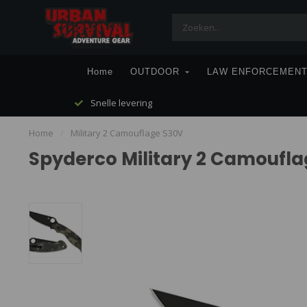
Home
OUTDOOR
LAW ENFORCEMEN
Snelle levering
Home
/
Military 2 Camouflage S30V
Spyderco Military 2 Camoufl