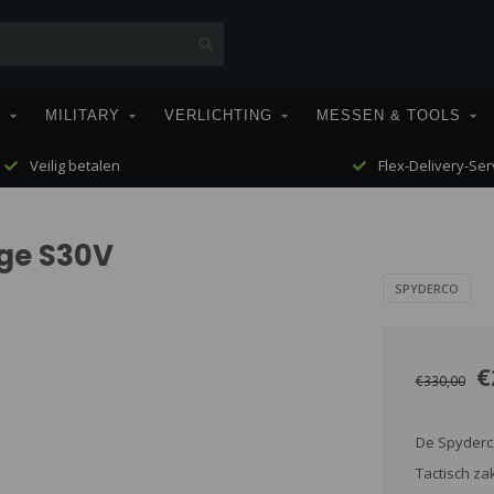
T
MILITARY
VERLICHTING
MESSEN & TOOLS
Veilig betalen
Flex-Delivery-Ser
age S30V
SPYDERCO
€
€330,00
De Spyderco
Tactisch z