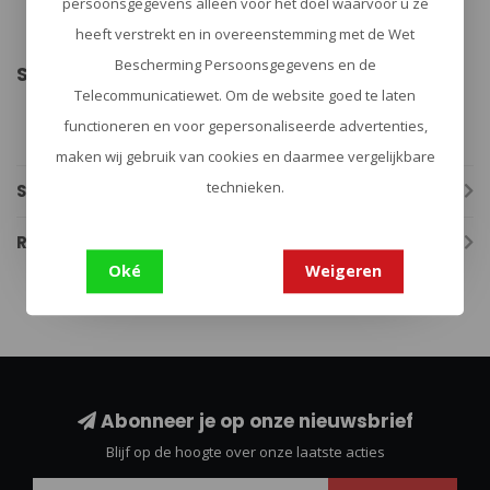
persoonsgegevens alleen voor het doel waarvoor u ze
ULTRA-COMPACT
WINDPROOF / WATERDICHT
heeft verstrekt en in overeenstemming met de Wet
BI-ENERGIE / ECONOMISCH
Bescherming Persoonsgegevens en de
Specificaties:
Telecommunicatiewet. Om de website goed te laten
Merk: Solar Brother
Gewicht: 12 gram
functioneren en voor gepersonaliseerde advertenties,
Afmetingen: 3 × 7 × 2 cm
maken wij gebruik van cookies en daarmee vergelijkbare
technieken.
Specificaties
Reviews
Oké
Weigeren
Abonneer je op onze nieuwsbrief
Blijf op de hoogte over onze laatste acties