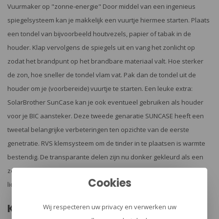
Vuurmaker op "zonne-energie" Door middel van een ingenieus
spiegelsysteem kan je makkelijk een vuurtje hiermee starten. Plaats
een tondel van bijvoorbeeld houtvezels, papier of tabak in de
houder. Klap vervolgens de spiegels uit en vang het zonlicht op
zodat het brandpunt op het brandbare materiaal valt. Hoe sterker
de zon, hoe sneller de tondel vlam vat. Pak dan de tondel uit de
houder om je (voorbereide) vuurtje te starten. Een leuke extra:
SolarBrother SunCase kan je ook eventueel gebruiken als houder
voor je BIC aansteker. Deze tweede genaratie SUNCASE heeft een
tweetal belangrijke verbeteringen ten opzichte van de eerste
genetratie. RVS klemsysteem om de tinder in te plaatsen is warmte
bestendig. De transparante delen zijn nu donker gekleurd als een
zonnebril zodat je ogen beter beschermd zijn tegen de felle
Cookies
lichtbundel.
Kenmerken:
Wij respecteren uw privacy en verwerken uw