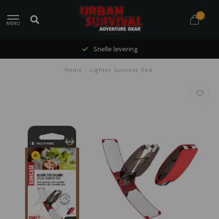
0
MENU
Snelle levering
Home
/
Lighter Suncase Red