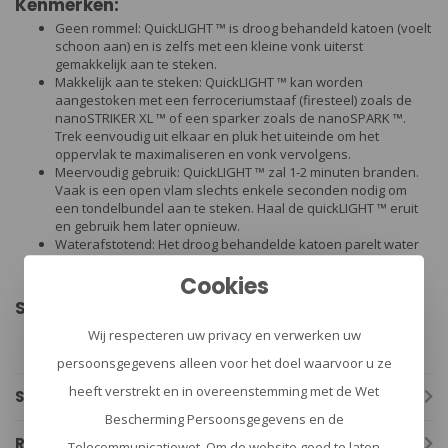
Kenmerken:
Geen rommel: QuickLIGHT ™ is droog behandeld katoen (voelt
schoon aan) en is zelfs met een kleine vonk uiterst
gemakkelijk aan te steken.
Makkelijk aan te steken: QuickLIGHT ™ kan worden
aangestoken met een ferroceriumstaaf (firesteel) zoals de
nanoSTRIKER XL ™ of een sparker zoals de nanoSPARK ™.
Trek eenvoudig uit elkaar en pluk het uiteinde om het
oppervlak te maximaliseren en vonk vervolgens.
Meervoudig gebruik: QuickLIGHT ™ zal 1-2 minuten branden.
Vaak is een open vlam slechts enkele seconden nodig om
een tondelbundel aan te steken. Haal de quickLIGHT ™ eruit
en gebruik hem later opnieuw.
Waterafstotend: Het droog behandelde katoen parelt water
om absorptie te voorkomen. Voor het aansteken, het water
Cookies
eraf slaan en het uiteinde met droge handen pluizen.
Specificaties:
Merk: ExoTac
Wij respecteren uw privacy en verwerken uw
Gewicht: 21 gram
persoonsgegevens alleen voor het doel waarvoor u ze
heeft verstrekt en in overeenstemming met de Wet
Specificaties
Bescherming Persoonsgegevens en de
Reviews
Telecommunicatiewet. Om de website goed te laten