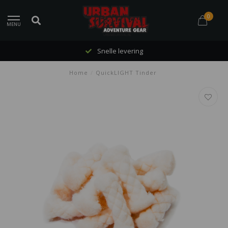
0
MENU
Snelle levering
Home
/
QuickLIGHT Tinder