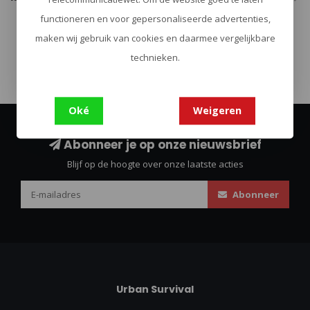
functioneren en voor gepersonaliseerde advertenties,
maken wij gebruik van cookies en daarmee vergelijkbare
bushcraft
(133)
firesteel
(19)
technieken.
Oké
Weigeren
Abonneer je op onze nieuwsbrief
Blijf op de hoogte over onze laatste acties
Abonneer
Urban Survival