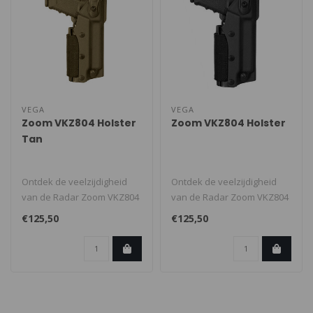
VEGA
VEGA
Zoom VKZ804 Holster
Zoom VKZ804 Holster
Tan
Ontdek de veelzijdigheid
Ontdek de veelzijdigheid
van de Radar Zoom VKZ804
van de Radar Zoom VKZ804
holster, speciaal ontworpen
holster, speciaal ontworpen
€125,50
€125,50
vo..
vo..