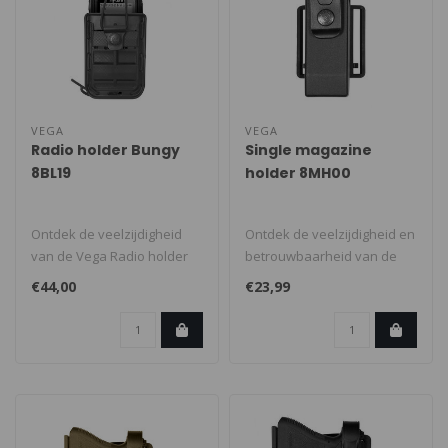
VEGA
VEGA
Radio holder Bungy
Single magazine
8BL19
holder 8MH00
Ontdek de veelzijdigheid
Ontdek de veelzijdigheid en
van de Vega Radio holder
betrouwbaarheid van de
Bungy 8BL19, de ideale
Vega Single magazine
€44,00
€23,99
oplossi..
holder, ..