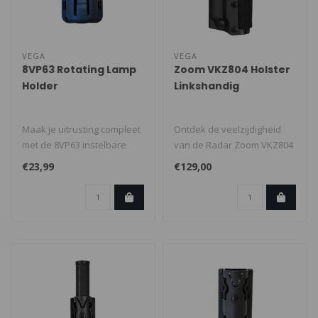
VEGA
VEGA
8VP63 Rotating Lamp
Zoom VKZ804 Holster
Holder
Linkshandig
Maak je uitrusting compleet
Ontdek de veelzijdigheid
met de 8VP63 instelbare
van de Radar Zoom VKZ804
lamphouder in zwart. Deze
holster, speciaal ontworpen
€23,99
€129,00
pr..
vo..