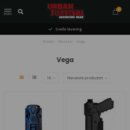
0
MENU
Snelle levering
Home
/
Merken
/
Vega
Vega