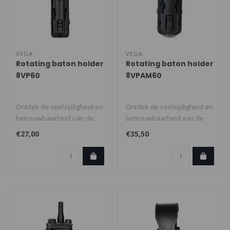
VEGA
VEGA
Rotating baton holder
Rotating baton holder
8VP60
8VPAM60
Ontdek de veelzijdigheid en
Ontdek de veelzijdigheid en
betrouwbaarheid van de
betrouwbaarheid van de
Rotating baton holder
Rotating baton holder
€27,00
€35,50
8VP60, ..
8VPAM60..