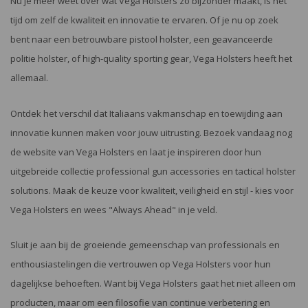
Nu je meer weet over wat Vega Holsters zo bijzonder maakt, is het
tijd om zelf de kwaliteit en innovatie te ervaren. Of je nu op zoek
bent naar een betrouwbare pistool holster, een geavanceerde
politie holster, of high-quality sporting gear, Vega Holsters heeft het
allemaal.
Ontdek het verschil dat Italiaans vakmanschap en toewijding aan
innovatie kunnen maken voor jouw uitrusting. Bezoek vandaag nog
de website van Vega Holsters en laat je inspireren door hun
uitgebreide collectie professional gun accessories en tactical holster
solutions. Maak de keuze voor kwaliteit, veiligheid en stijl - kies voor
Vega Holsters en wees "Always Ahead" in je veld.
Sluit je aan bij de groeiende gemeenschap van professionals en
enthousiastelingen die vertrouwen op Vega Holsters voor hun
dagelijkse behoeften. Want bij Vega Holsters gaat het niet alleen om
producten, maar om een filosofie van continue verbetering en