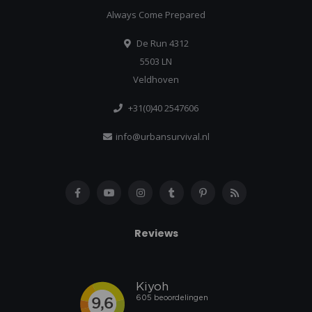
Always Come Prepared
De Run 4312
5503 LN
Veldhoven
+31(0)40 2547606
info@urbansurvival.nl
Reviews