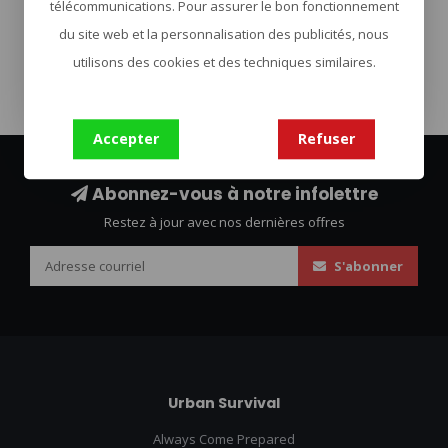
télécommunications. Pour assurer le bon fonctionnement
du site web et la personnalisation des publicités, nous
ehbo set
(31)
Tasmanian Tiger
(567)
utilisons des cookies et des techniques similaires.
Accepter
Refuser
Abonnez-vous à notre infolettre
Restez à jour avec nos dernières offres
S'abonner
Urban Survival
Always Come Prepared