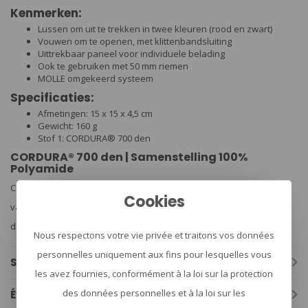
Kenmerken:
Lussen om uit te trekken in twee kleuren (rood en zwart)
Vouwen om te openen, met klittenbandsluiting
Uittrekbaar paneel voor individuele belading
Ook te gebruiken met 50 mm riemen
MOLLE omgekeerd systeem
Specificaties:
Afmetingen: 15 x 15 x 4,5 cm
Gewicht: 160 g
Stof 1: CORDURA® 700 den
CORDURA® 700 den | Samenstelling 100%
Polyamide
CORDURA® in vezeldikte 700 den combineert de hoge slijtvastheid
Cookies
van het klassieke 1000 den-weefsel met de lichtheid van het 500
den-weefsel.
Nous respectons votre vie privée et traitons vos données
personnelles uniquement aux fins pour lesquelles vous
Spécifications
les avez fournies, conformément à la loi sur la protection
des données personnelles et à la loi sur les
Évaluations