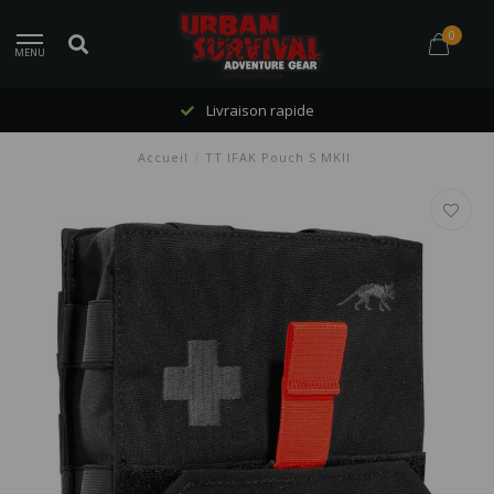
0
MENU
Livraison rapide
Accueil
/
TT IFAK Pouch S MKII