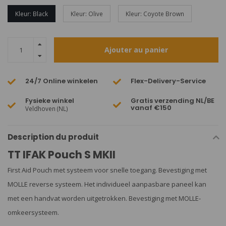
Kleur: Black
Kleur: Olive
Kleur: Coyote Brown
Ajouter au panier
24/7 Online winkelen
Flex-Delivery-Service
Fysieke winkel
Gratis verzending NL/BE
vanaf €150
Veldhoven (NL)
Description du produit
TT IFAK Pouch S MKII
First Aid Pouch met systeem voor snelle toegang. Bevestiging met
MOLLE reverse systeem. Het individueel aanpasbare paneel kan
met een handvat worden uitgetrokken. Bevestiging met MOLLE-
omkeersysteem.