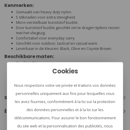
Kenmerken:
Gemaakt van heavy duty nylon.
5 stiknaden voor extra stevigheid.
Micro-verstelbaar kunststof buckle.
Door kunststof buckle geschikt om te dragen tijdens reizen
met het vliegtuig.
Comfortabel voor everyday carry.
Geschikt voor outdoor, tactical en casual ware.
Leverbaar in de kleuren: Black, Olive en Coyote Brown.
Beschikbare maten:
Small tot 76 cm
Medium tot 86 cm
Cookies
Large tot tot 96 cm
XLarge tot 107 cm
XXLarge tot 117 cm
Nous respectons votre vie privée et traitons vos données
personnelles uniquement aux fins pour lesquelles vous
Spécifications
les avez fournies, conformément à la loi sur la protection
des données personnelles et à la loi sur les
Évaluations
télécommunications. Pour assurer le bon fonctionnement
du site web et la personnalisation des publicités, nous