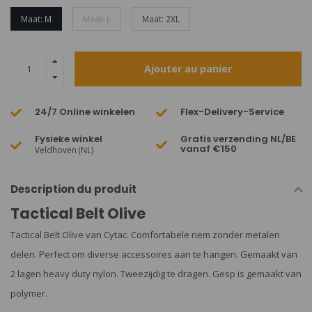
Maat: M
Maat: L
Maat: 2XL
Ajouter au panier
24/7 Online winkelen
Flex-Delivery-Service
Fysieke winkel
Gratis verzending NL/BE
vanaf €150
Veldhoven (NL)
Description du produit
Tactical Belt Olive
Tactical Belt Olive van Cytac. Comfortabele riem zonder metalen
delen. Perfect om diverse accessoires aan te hangen. Gemaakt van
2 lagen heavy duty nylon. Tweezijdig te dragen. Gesp is gemaakt van
polymer.