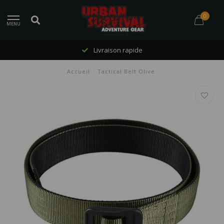
0
MENU
Livraison rapide
Accueil
/
Tactical Belt Olive