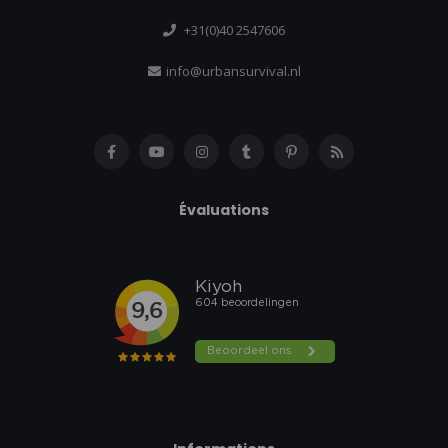
+31(0)40 2547606
info@urbansurvival.nl
Évaluations