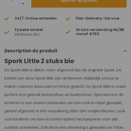
Ajouter au panier
24/7 Online winkelen
Flex-Delivery-Service
Fysieke winkel
Gratis verzending NL/BE
vanaf €150
Veldhoven (NL)
Description du produit
Spork Little 2 stuks bio
De Spork little is dikker, meer afgerond dan de originele Spork. De
kartels van deze Spork little zijn verdwenen. Makkelijk schoon te
maken. Extreem duurzaam en licht in gewicht. De Spork little is zowel
perfect voor gebruik binnenshuis als buitenshuis. Speciaal voor de
kinderen is een unieke combinatie van een vork en lepel gemaakt,
geheel afgerond. In één verpakking zitten drie vrolijke kleuren. Leuk
voor kinderen om mee te nemen tijdens het kamperen voor alle
outdoor activiteiten. Ook deze mini uitvoering is gemaakt van Tritan,