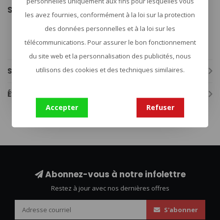
personnelles uniquement aux fins pour lesquelles vous
Specificaties:
les avez fournies, conformément à la loi sur la protection
Merk: Light My Fire
des données personnelles et à la loi sur les
Materiaal: Tritan
Afmetingen: 140x31x16 mm
télécommunications. Pour assurer le bon fonctionnement
Gewicht: 8 gram
du site web et la personnalisation des publicités, nous
utilisons des cookies et des techniques similaires.
Spécifications
Évaluations
Accepter
Refuser
Abonnez-vous à notre infolettre
Restez à jour avec nos dernières offres
S'abonner