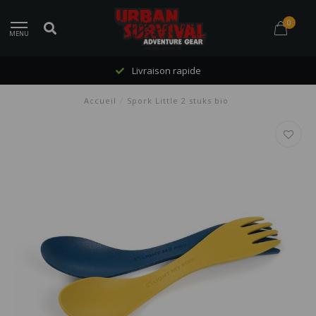
0
MENU
Livraison rapide
Accueil
/
Spork Little 2 stuks bio