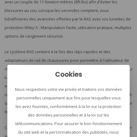
avec un couple de 11 Newton mètres (8ft-lbs) afin d'éviter les
blessures au cou. Lorsque les secondes comptent, vous
bénéficierez des avancées offertes par le RAS avec vos lunettes de
protection Wiley X : Manipulation facile, utilisation pratique, multiples
options de rangement sécurisé.
Le système RAS contient à la fois des clips rapides et des
adaptateurs de rail de chaussures pour permettre à l'utilisateur de
choisir le système qui convient le mieux à la tâche ou à la mission qui
Cookies
lui est confiée. Le fait que le kit RAS de Wiley X contienne les deux
ensembles d'adaptateurs permet également à l'utilisateur de
Nous respectons votre vie privée et traitons vos données
combiner plusieurs systèmes sur le casque en raison de la flexibilité
personnelles uniquement aux fins pour lesquelles vous
qui permet d'assurer les meilleures performances et exigences pour
les avez fournies, conformément à la loi sur la protection
les tâches.
des données personnelles et à la loi sur les
télécommunications. Pour assurer le bon fonctionnement
Ce système de fixation WX Rail est spécialement conçu pour adapter
du site web et la personnalisation des publicités, nous
vos lunettes Wiley X à votre casque tactique équipé de rails ARC. Si