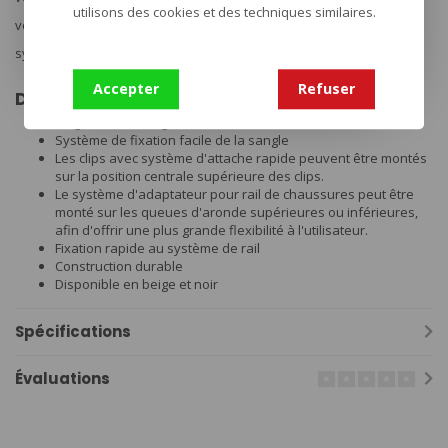
utilisons des cookies et des techniques similaires.
vous avez un casque Team Wendy EXFIL®, veuillez choisir le
système de sangle WX RAS qui convient à cet ajustement.
Accepter
Refuser
Détails :
Largeur de la sangle 25 mm
Système de fixation facile de la sangle
Les clips avec système d'attache rapide peuvent être montés
sur la position centrale supérieure des clips.
Le système d'adaptateur pour rail de chaussures peut être
monté sur les queues d'aronde supérieures ou inférieures,
afin d'offrir une plus grande flexibilité à l'utilisateur.
Fixation rapide au système de rail
Construction durable
Disponible en beige et noir
Spécifications
Évaluations