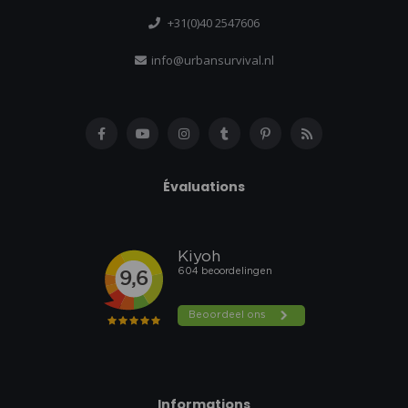
+31(0)40 2547606
info@urbansurvival.nl
Évaluations
Informations