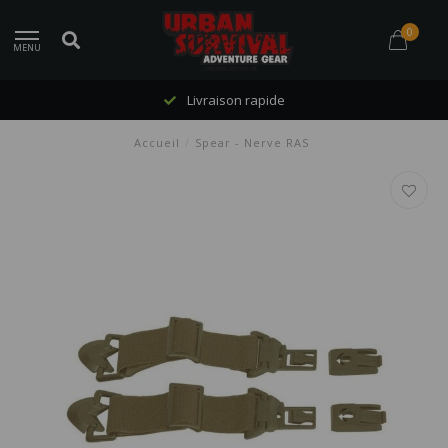
0
MENU
Livraison rapide
Accueil
/
Spear - Nerve RAS