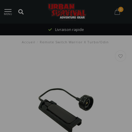
0
MENU
Livraison rapide
Accueil
/
Remote Switch Warrior X Turbo/Odin