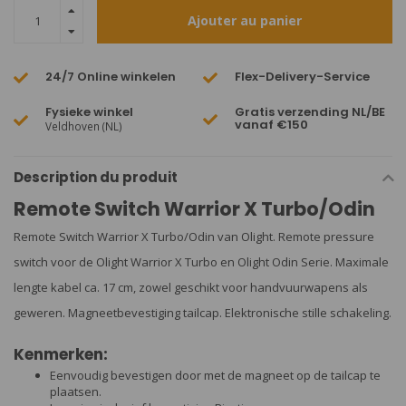
Ajouter au panier
24/7 Online winkelen
Flex-Delivery-Service
Fysieke winkel
Gratis verzending NL/BE
vanaf €150
Veldhoven (NL)
Description du produit
Remote Switch Warrior X Turbo/Odin
Remote Switch Warrior X Turbo/Odin van Olight. Remote pressure
switch voor de Olight Warrior X Turbo en Olight Odin Serie. Maximale
lengte kabel ca. 17 cm, zowel geschikt voor handvuurwapens als
geweren. Magneetbevestiging tailcap. Elektronische stille schakeling.
Kenmerken:
Eenvoudig bevestigen door met de magneet op de tailcap te
plaatsen.