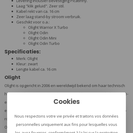
Levering inclusief bevestiging Picatinny.
Laag "klik geluid". Zeer stil.
Kabel rekt van ca. 16 cm
Zeer laag stand-by stroom verbruik.
Geschikt voor o.a.:
Olight Warrior X Turbo
Olight Odin
Olight Odin Mini
Olight Odin Turbo
Specificaties:
Merk: Olight
Kleur: zwart
Lengte kabel ca. 16 cm
Olight
Olight is opgericht in 2006 en wereldwijd bekend om haar technisch
hoogwaardige en vooral krachtige LED-zaklampen voor hulp-, politie-
Cookies
en defensie eenheden. Als ook voor professionals of
enthousiastelingen in de sportwereld en buitenleven die mikken op
Nous respectons votre vie privée et traitons vos données
robuuste zaklampen met een hoge prestatie. Met een
personnelles uniquement aux fins pour lesquelles vous
Olight verovert u de nacht!
les avez fournies, conformément à la loi sur la protection