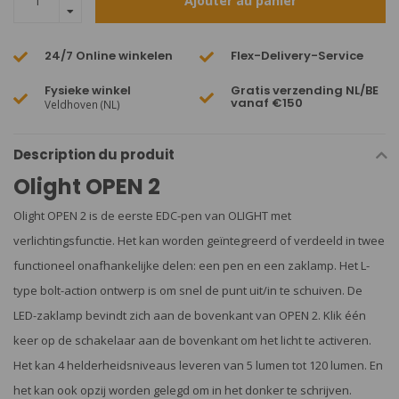
Ajouter au panier
24/7 Online winkelen
Flex-Delivery-Service
Fysieke winkel
Gratis verzending NL/BE
vanaf €150
Veldhoven (NL)
Description du produit
Olight OPEN 2
Olight OPEN 2 is de eerste EDC-pen van OLIGHT met
verlichtingsfunctie. Het kan worden geïntegreerd of verdeeld in twee
functioneel onafhankelijke delen: een pen en een zaklamp. Het L-
type bolt-action ontwerp is om snel de punt uit/in te schuiven. De
LED-zaklamp bevindt zich aan de bovenkant van OPEN 2. Klik één
keer op de schakelaar aan de bovenkant om het licht te activeren.
Het kan 4 helderheidsniveaus leveren van 5 lumen tot 120 lumen. En
het kan ook opzij worden gelegd om in het donker te schrijven.