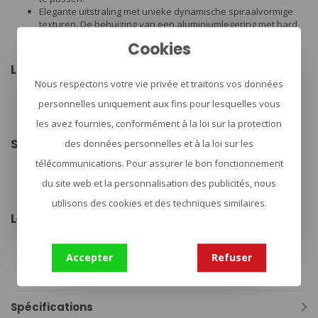
Elegante uitstraling met unieke dynamische spiraalvormige
texturen. De behuizing van een aluminiumlegering met hard
geanodiseerd oppervlak van type III maakt het robuust en
Cookies
duurzaam.
Lichtstanden:
Nous respectons votre vie privée et traitons vos données
NIVEAU 1 (lumen) 120 | Looptijd 20 minuten
NIVEAU 2 (lumen) 60 | Looptijd 50 minuten
personnelles uniquement aux fins pour lesquelles vous
NIVEAU 3 (lumen) 20 | Looptijd 140 minuten
les avez fournies, conformément à la loi sur la protection
NIVEAU 4 (lumen) 5 | Looptijd 10 uur
Specificaties:
des données personnelles et à la loi sur les
Gewicht: 38 gram (inclusief batterij en vulling)
télécommunications. Pour assurer le bon fonctionnement
Lengte: 145 mm
du site web et la personnalisation des publicités, nous
Diameter behuizing: 12,7 mm
Gebruik EDC, buitenshuis, huishouden, kantoor
utilisons des cookies et des techniques similaires.
Leveringsomvang:
OPEN 2 (batterij ingebouwd)
USB-oplaadkabel
Accepter
Refuser
Reserve vulling
Gebruikershandleiding
Spécifications