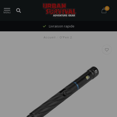
0
MENU
Livraison rapide
Accueil
/
O'Pen 2