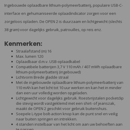
Ingebouwde oplaadbare lithium-polymeerbatterij, populaire USB-C-
interface en gehumaniseerde oplaadindicator zorgen voor een
zorgeloos opladen. De OPEN 2 is duurzaam en lichtgewicht (slechts
38 gram) voor dagelijks gebruik, patrouilles, op reis enz.
Kenmerken:
Straalafstand (m) 16
Max. lumen 120
Oplaadbaar d.m.v. USB-oplaadkabel
Compatibele batterijen 3,7 V 110 mAh / 407 mWh oplaadbare
lithium-polymeerbatterij (ingebouwd)
Lichtvorm Brede gladde straal
Met de ingebouwde oplaadbare lithium-polymeerbatterij van
110 mAh kan het licht tot 10 uur werken en kan het in minder
dan een uur volledig worden opgeladen.
Lichtgewicht voor dagelijks gebruik. Roestvrijstalen pocketclip
die stevig wordt vastgeklemd met een shirt- of jeanszak,
maakt de OPEN 2 geschikt voor gebruik buitenshuis.
Soepele L-type bolt-action knop kan de punt snel en veilig
naar buiten springen en intrekken.
4 standen instelbaar van het licht om aan uw behoeften aan
te passen.