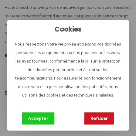
Het technische ontwerp van de mouwen gemaakt van zeer resistent,
rekbaar en waterafstotend materiaal zorgt voor een extreem hoge
bewegingsvrijheid. De twee bovenarm-zakken bieden voldoende
Cookies
opbergruimte, terwijl de klittenband-oppervlakken ruimte bieden
voor ID-insignes en twee compartimenten elk voor schrijfmateriaal.
Nous respectons votre vie privée et traitons vos données
personnelles uniquement aux fins pour lesquelles vous
Kenmerken:
les avez fournies, conformément à la loi sur la protection
Ruime zakken op de bovenarmen.
Duurzame stoffen met een geweldig comfort.
des données personnelles et à la loi sur les
Verlengde torso om uitglijden uit de broek te voorkomen.
télécommunications. Pour assurer le bon fonctionnement
Sneldrogend, ademend en comfortabel.
Uitstekend draagcomfort en lichtgewicht
du site web et la personnalisation des publicités, nous
Specificaties:
utilisons des cookies et des techniques similaires.
Merk: Clawgear
Torso 60% katoen, 40% Polyester
Sleeves 87% polyamide, 13% polyurethane
'YKK' zips
Accepter
Refuser
Gewicht: 280 gram