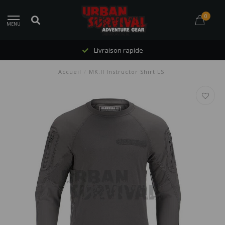
0
MENU
Livraison rapide
Accueil
/
MK.II Instructor Shirt LS