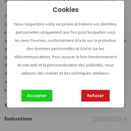
Locking waren bijvoorbeeld baanbrekend introducties geweest.
Cookies
Zij maken onder andere vaststaande messen, zakmessen,
Nous respectons votre vie privée et traitons vos données
zwaarden, machetes, blaaspijpen en andere vechtsport- en
personnelles uniquement aux fins pour lesquelles vous
trainingswapens. Hun producten worden wereldwijd gebruikt onder
les avez fournies, conformément à la loi sur la protection
andere door militairen en politie voor trainingsdoeleinden. Een groot
des données personnelles et à la loi sur les
aantal producten worden ook gebruikt in actiefilms, TV shows en
télécommunications. Pour assurer le bon fonctionnement
spellen. De Cold Steel Bowie Bushman kwam bijvoorbeeld voor in
du site web et la personnalisation des publicités, nous
The Hunger Games (2012) en in The Wolverine (2013) was
utilisons des cookies et des techniques similaires.
de Magnum Tanto XII in te bewonderen. Zelfs in de hilarische
actie/komedie Mr. and Mrs. Smit (2005) waren meerdere Cold Steel
producten te zien.
Accepter
Refuser
Spécifications
Évaluations