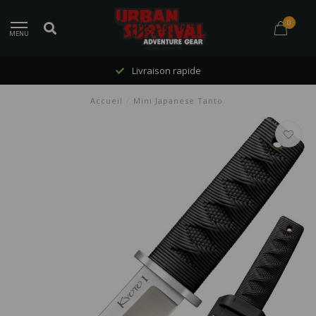
0
MENU
Livraison rapide
Accueil
/
Mini Japanese Tanto