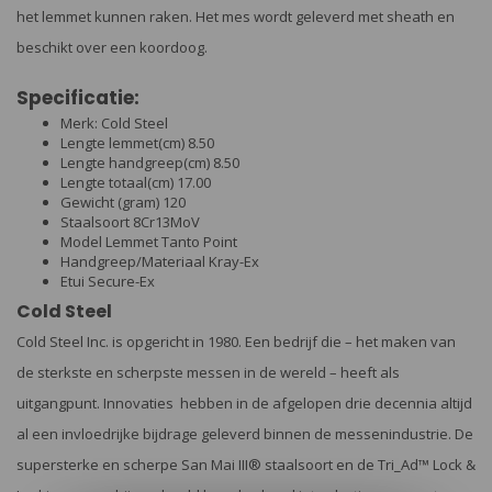
het lemmet kunnen raken. Het mes wordt geleverd met sheath en
beschikt over een koordoog.
Specificatie:
Merk: Cold Steel
Lengte lemmet(cm) 8.50
Lengte handgreep(cm) 8.50
Lengte totaal(cm) 17.00
Gewicht (gram) 120
Staalsoort 8Cr13MoV
Model Lemmet Tanto Point
Handgreep/Materiaal Kray-Ex
Etui Secure-Ex
Cold Steel
Cold Steel Inc. is opgericht in 1980. Een bedrijf die – het maken van
de sterkste en scherpste messen in de wereld – heeft als
uitgangpunt. Innovaties hebben in de afgelopen drie decennia altijd
al een invloedrijke bijdrage geleverd binnen de messenindustrie. De
supersterke en scherpe San Mai III® staalsoort en de Tri_Ad™ Lock &