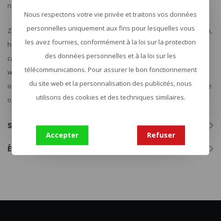
naar manieren om de producten te verbeteren.
Nous respectons votre vie privée et traitons vos données
personnelles uniquement aux fins pour lesquelles vous
Zij leveren rugzakken, tassen, plate carriers, broeken, shirts, jassen,
les avez fournies, conformément à la loi sur la protection
handschoenen en nog veel meer! Rugzakken, tassen en plate
des données personnelles et à la loi sur les
carries zijn voorzien van molle (standaard en lazer). Check onze
télécommunications. Pour assurer le bon fonctionnement
website www.urbansurvival.nl voor de producten. Voortdurend
du site web et la personnalisation des publicités, nous
opzoek naar nieuwe producten voor in het assortiment, dus houd je
utilisons des cookies et des techniques similaires.
ogen open voor nieuws!
Spécifications
Accepter
Refuser
Évaluations