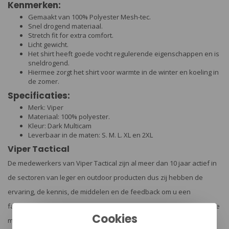
Kenmerken:
Gemaakt van 100% Polyester Mesh-tec.
Snel drogend materiaal.
Stretch fit for extra comfort.
Licht gewicht.
Het shirt heeft goede vocht regulerende eigenschappen en is
sneldrogend.
Hiermee zorgt het shirt voor warmte in de winter en koeling in
de zomer.
Specificaties:
Merk: Viper
Materiaal: 100% polyester.
Kleur: Dark Multicam
Leverbaar in de maten: S. M. L. XL en 2XL
Viper Tactical
De medewerkers van Viper Tactical zijn al meer dan 10 jaar actief in
de sectoren van leger en outdoor producten dus zij hebben de
ervaring, de kennis, de middelen en de feedback om u een
fantastisch assortiment producten aan te bieden van hoogwaardige
Cookies
materialen tegen betaalbare prijzen. Zij zijn voortdurend op zoek