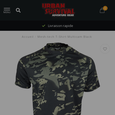
0
MENU
Livraison rapide
Accueil
/
Mesh-tech T-Shirt Multicam Black