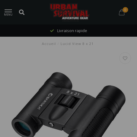
0
MENU
Livraison rapide
Accueil
/
Lucid View 8 x 21