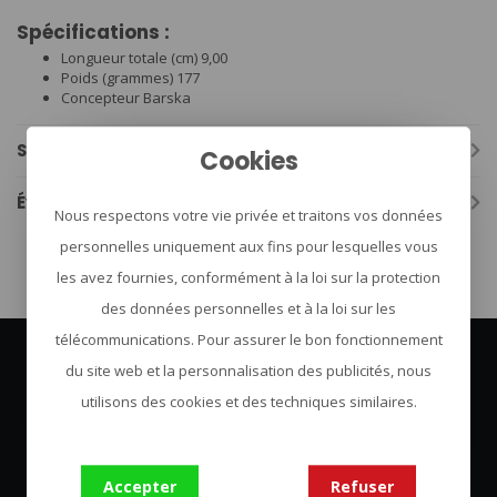
Spécifications :
Longueur totale (cm) 9,00
Poids (grammes) 177
Concepteur Barska
Spécifications
Cookies
Évaluations
Nous respectons votre vie privée et traitons vos données
personnelles uniquement aux fins pour lesquelles vous
les avez fournies, conformément à la loi sur la protection
des données personnelles et à la loi sur les
télécommunications. Pour assurer le bon fonctionnement
du site web et la personnalisation des publicités, nous
Abonnez-vous à notre infolettre
utilisons des cookies et des techniques similaires.
Restez à jour avec nos dernières offres
S'abonner
Accepter
Refuser