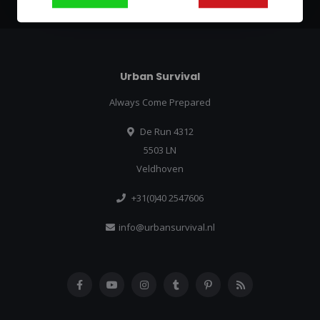
Urban Survival
Always Come Prepared
De Run 4312
5503 LN
Veldhoven
+31(0)40 2547606
info@urbansurvival.nl