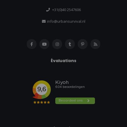
+31(0)40 2547606
info@urbansurvival.nl
Évaluations