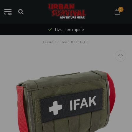
0
MENU
Livraison rapide
Accueil
/
Head Rest IFAK