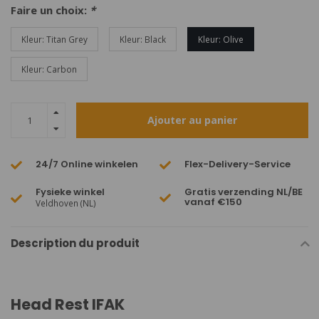
Faire un choix:
*
Kleur: Titan Grey
Kleur: Black
Kleur: Olive
Kleur: Carbon
Ajouter au panier
24/7 Online winkelen
Flex-Delivery-Service
Fysieke winkel
Gratis verzending NL/BE
vanaf €150
Veldhoven (NL)
Description du produit
Head Rest IFAK