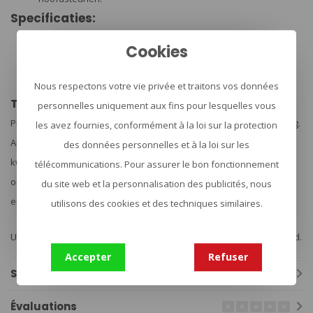
Specificaties:
Merk: Tasmanian Tiger
Afmetingen: 19 x 14 x 5 cm
Cookies
Kleur: black, olive of carbon
Gewicht: 245 gram
Materiaal: Cordura 700 DEN
Nous respectons votre vie privée et traitons vos données
TASMANIAN TIGER – DE UITRUSTING VAN DE PROS
personnelles uniquement aux fins pour lesquelles vous
Premium leverancier van professionele militaire en politie-uitrusting.
les avez fournies, conformément à la loi sur la protection
Alle TASMANIAN TIGER-producten gemaakt van de allerbeste
des données personnelles et à la loi sur les
kwaliteit en met de beste functionaliteit. Het uitgebreide
télécommunications. Pour assurer le bon fonctionnement
ontwikkelingswerk is altijd gebaseerd op de specifieke behoeften
du site web et la personnalisation des publicités, nous
en vereisten van de gebruikers.
utilisons des cookies et des techniques similaires.
U kunt op TASMANIAN TIGER-producten vertrouwen – overal en altijd.
Accepter
Refuser
Spécifications
Évaluations