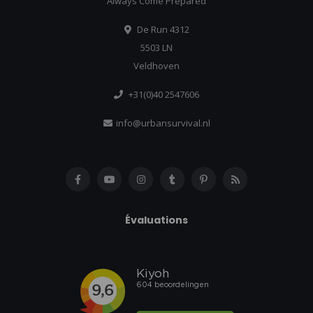
Always Come Prepared
De Run 4312
5503 LN
Veldhoven
+31(0)40 2547606
info@urbansurvival.nl
Évaluations