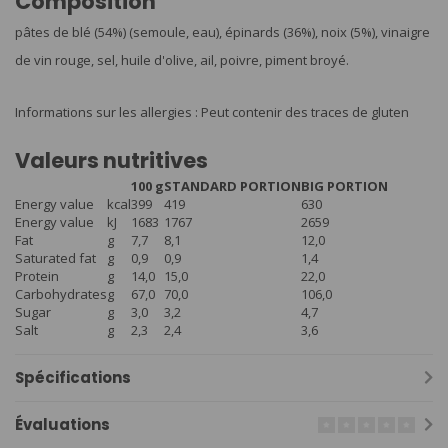
Composition
pâtes de blé (54%) (semoule, eau), épinards (36%), noix (5%), vinaigre
de vin rouge, sel, huile d'olive, ail, poivre, piment broyé.
Informations sur les allergies : Peut contenir des traces de gluten
Valeurs nutritives
100 g
STANDARD PORTION
BIG PORTION
Energy value
kcal
399
419
630
Energy value
kJ
1683
1767
2659
Fat
g
7,7
8,1
12,0
Saturated fat
g
0,9
0,9
1,4
Protein
g
14,0
15,0
22,0
Carbohydrates
g
67,0
70,0
106,0
Sugar
g
3,0
3,2
4,7
Salt
g
2,3
2,4
3,6
Spécifications
Évaluations