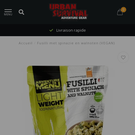
0
MENU
Livraison rapide
Accueil
/
Fusilli met spinazie en walnoten (VEGAN)