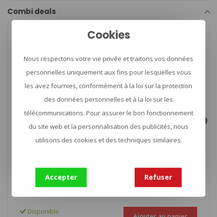
Combi deals
Cookies
-10%
Adventure Menu Package
Fusilli met spinazie en walnoten (VEGAN)
Beef jerky - Boeuf
Nous respectons votre vie privée et traitons vos données
séché 100% naturel 50g
Penne à la sauce bolognaise et au
parmesan
Flameless-heater ALLinONE (3pcs 30g + 2pcs 60g
personnelles uniquement aux fins pour lesquelles vous
+ zipper bag)
les avez fournies, conformément à la loi sur la protection
des données personnelles et à la loi sur les
télécommunications. Pour assurer le bon fonctionnement
du site web et la personnalisation des publicités, nous
utilisons des cookies et des techniques similaires.
Accepter
Refuser
Disponible
Ajouter au panier