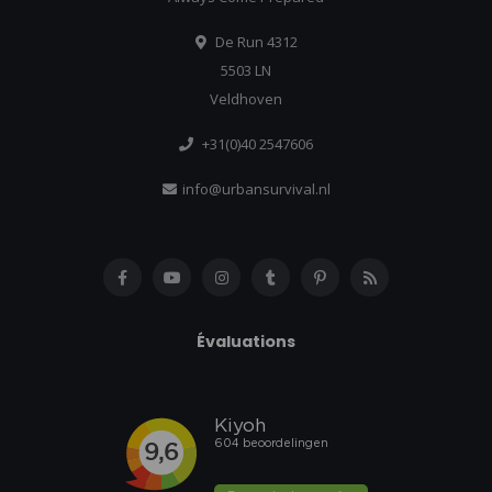
De Run 4312
5503 LN
Veldhoven
+31(0)40 2547606
info@urbansurvival.nl
Évaluations