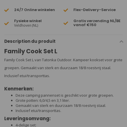
24/7 Online winkelen
Flex-Delivery-Service
Fysieke winkel
Gratis verzending NL/BE
vanaf €150
Veldhoven (NL)
Description du produit
Family Cook Set L
Family Cook Set L van Tatonka Outdoor. Kampeer kookset voor grote
groepen. Gemaakt van sterk en duurzaam 18/8 roestvrij staal.
Inclusief etui/transporttas.
Kenmerken:
Deze camping pannenset is geschikt voor grote groepen.
Grote potten: 6,0/4,5 en 3,1 liter.
Gemaakt van sterk en duurzaam 18/8 roestvrij staal.
Inclusief etui/transporttas.
Leveringsomvang:
4-delige set: