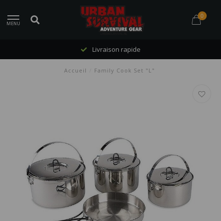
0
MENU
Livraison rapide
Accueil
/
Family Cook Set "L"