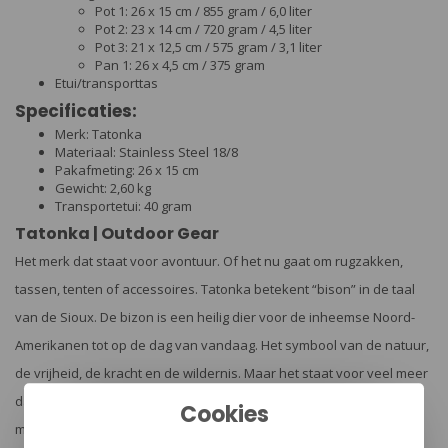
Pot 1: 26 x 15 cm / 855 gram / 6,0 liter
Pot 2: 23 x 14 cm / 720 gram / 4,5 liter
Pot 3: 21 x 12,5 cm / 575 gram / 3,1 liter
Pan 1: 26 x 4,5 cm / 375 gram
Etui/transporttas
Specificaties:
Merk: Tatonka
Materiaal: Stainless Steel 18/8
Pakafmeting: 26 x 15 cm
Gewicht: 2,60 kg
Transportetui: 40 gram
Tatonka | Outdoor Gear
Het merk dat staat voor avontuur. Of het nu gaat om rugzakken,
tassen, tenten of accessoires. Tatonka betekent “bison” in de taal
van de Sioux. De bizon is een heilig dier voor de inheemse Noord-
Amerikanen tot op de dag van vandaag. Het symbool van de natuur,
de vrijheid, de kracht en de wildernis. Maar het staat voor veel meer
dan dat. Het is assertief en kent zijn eigen geest. Als een outdoor
Cookies
merk kan het zich volledig identificeren met deze kenmerken. Dat is