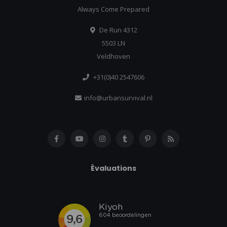
Always Come Prepared
De Run 4312
5503 LN
Veldhoven
+31(0)40 2547606
info@urbansurvival.nl
Évaluations