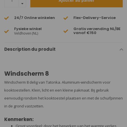
Ajouter au panier
24/7 Online winkelen
Flex-Delivery-Service
Fysieke winkel
Gratis verzending NL/BE
vanaf €150
Veldhoven (NL)
Description du produit
Windscherm 8
Windscherm 8 delig van Tatonka. Aluminium-windscherm voor
kooktoestellen. Klein, licht en een kleine pakmaat. Bij gebruik
eenvoudig rondom het kooktoestel plaatsen en met de schuifpinnen
in de grond vastzetten.
Kenmerken:
Groot voordeel: door het beperken van het warmte verlies