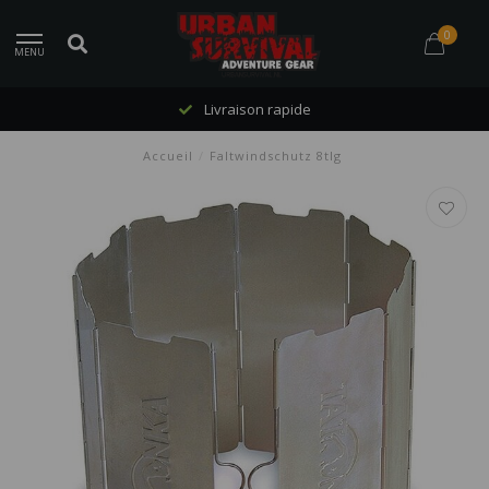
0
MENU
Livraison rapide
Accueil
/
Faltwindschutz 8tlg