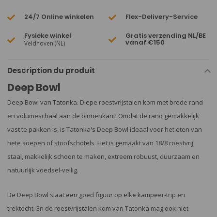
24/7 Online winkelen
Flex-Delivery-Service
Fysieke winkel
Gratis verzending NL/BE
vanaf €150
Veldhoven (NL)
Description du produit
Deep Bowl
Deep Bowl van Tatonka. Diepe roestvrijstalen kom met brede rand
en volumeschaal aan de binnenkant. Omdat de rand gemakkelijk
vast te pakken is, is Tatonka's Deep Bowl ideaal voor het eten van
hete soepen of stoofschotels. Het is gemaakt van 18/8 roestvrij
staal, makkelijk schoon te maken, extreem robuust, duurzaam en
natuurlijk voedsel-veilig.
De Deep Bowl slaat een goed figuur op elke kampeer-trip en
trektocht. En de roestvrijstalen kom van Tatonka mag ook niet