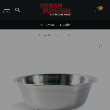
0
MENU
Livraison rapide
Accueil
/
Deep Bowl