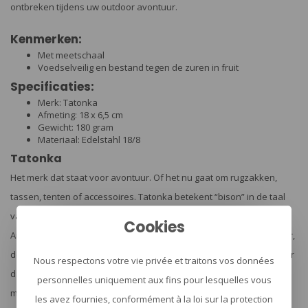
ontbreken tijdens uw outdoor avontuur.
Kenmerken:
Met meetschaal
Voedselveilig en bestand tegen de zuren in fruit
Specificaties:
Merk: Tatonka
Afmeting: 18 x 6,5 cm
Gewicht: 180 gram
Materiaal: Edelstahl 18/8
Tatonka
Het merk dat staat voor avontuur. Of het nu gaat om rugzakken,
tassen, tenten of accessoires. Tatonka betekent “bison” in de taal
van de Sioux. De bizon is een heilig dier voor de inheemse Noord-
Cookies
Amerikanen tot op de dag van vandaag. Het symbool van de natuur,
de vrijheid, de kracht en de wildernis. Maar het staat voor veel meer
Nous respectons votre vie privée et traitons vos données
dan dat. Het is assertief en kent zijn eigen geest. Als een outdoor
personnelles uniquement aux fins pour lesquelles vous
merk kan het zich volledig identificeren met deze kenmerken. Dat is
les avez fournies, conformément à la loi sur la protection