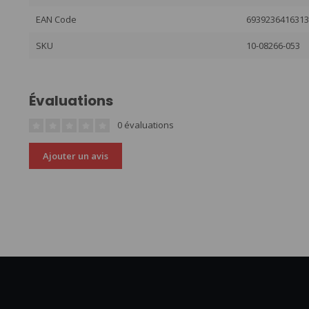
EAN Code
693923641631
SKU
10-08266-053
Évaluations
0 évaluations
Ajouter un avis