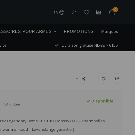
0
FR
ESSOIRES POUR ARMES
PROMOTIONS
Marques
vice
Livraison gratuite NL/BE > €150
Disponible
TVA incluse
ssic Legendary Bottle 1L / 1.1QT Mossy Oak – Thermosfles
r warm of koud | Levenslange garantie |