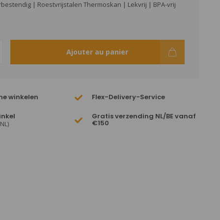
estendig | Roestvrijstalen Thermoskan | Lekvrij | BPA-vrij
Ajouter au panier
ne winkelen
Flex-Delivery-Service
inkel
Gratis verzending NL/BE vanaf
€150
(NL)