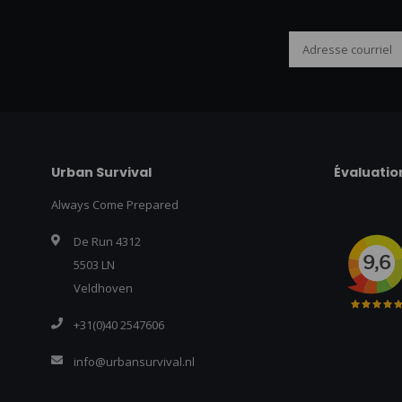
Urban Survival
Évaluatio
Always Come Prepared
De Run 4312
5503 LN
Veldhoven
+31(0)40 2547606
info@urbansurvival.nl