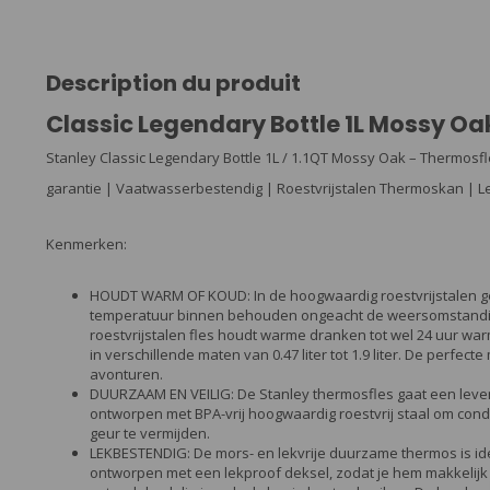
Description du produit
Classic Legendary Bottle 1L Mossy Oa
Stanley Classic Legendary Bottle 1L / 1.1QT Mossy Oak – Thermosf
garantie | Vaatwasserbestendig | Roestvrijstalen Thermoskan | Lek
Kenmerken:
HOUDT WARM OF KOUD: In de hoogwaardig roestvrijstalen ge
temperatuur binnen behouden ongeacht de weersomstandi
roestvrijstalen fles houdt warme dranken tot wel 24 uur warm
in verschillende maten van 0.47 liter tot 1.9 liter. De perfec
avonturen.
DUURZAAM EN VEILIG: De Stanley thermosfles gaat een leven
ontworpen met BPA-vrij hoogwaardig roestvrij staal om con
geur te vermijden.
LEKBESTENDIG: De mors- en lekvrije duurzame thermos is id
ontworpen met een lekproof deksel, zodat je hem makkelijk