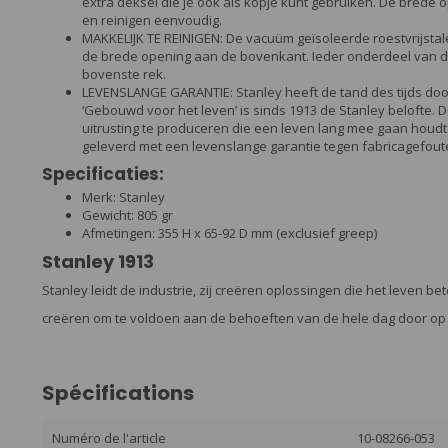
extra deksel die je ook als kopje kunt gebruiken. De bred
en reinigen eenvoudig.
MAKKELIJK TE REINIGEN: De vacuüm geïsoleerde roestvrijsta
de brede opening aan de bovenkant. Ieder onderdeel van de
bovenste rek.
LEVENSLANGE GARANTIE: Stanley heeft de tand des tijds doo
‘Gebouwd voor het leven’ is sinds 1913 de Stanley belofte.
uitrusting te produceren die een leven lang mee gaan houd
geleverd met een levenslange garantie tegen fabricagefout
Specificaties:
Merk: Stanley
Gewicht: 805 gr
Afmetingen: 355 H x 65-92 D mm (exclusief greep)
Stanley 1913
Stanley leidt de industrie, zij creëren oplossingen die het leven b
creëren om te voldoen aan de behoeften van de hele dag door op 
Spécifications
Numéro de l'article
10-08266-053