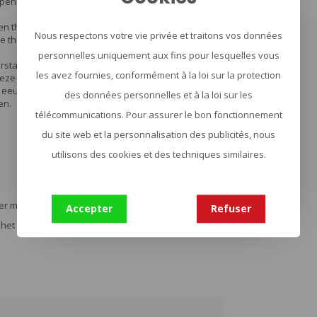
e opening aan de bovenkant maakt vullen, schenken
len thermosfles is makkelijk schoon te maken door
Nous respectons votre vie privée et traitons vos données
 thermoskan is vaatwasserbestenig, alleen in het
personnelles uniquement aux fins pour lesquelles vous
rstaan omdat het speciaal daarvoor ontworpen is.
les avez fournies, conformément à la loi sur la protection
 Deze honderdjarige belofte om robuuste, capabele
t eeuwige stand. Alle Stanley-producten worden
des données personnelles et à la loi sur les
en.
télécommunications. Pour assurer le bon fonctionnement
du site web et la personnalisation des publicités, nous
utilisons des cookies et des techniques similaires.
eter maken. Ze blijven legendarische technologie
Accepter
Refuser
het gebied van eten en drinken.