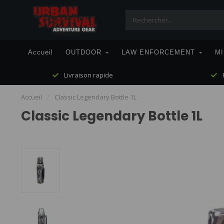
Accueil
OUTDOOR
LAW ENFORCEMENT
MI
Livraison rapide
P
Accueil
/
Classic Legendary Bottle 1L
Classic Legendary Bottle 1L