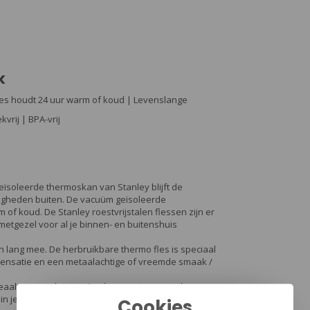
k
les houdt 24 uur warm of koud | Levenslange
vrij | BPA-vrij
ïsoleerde thermoskan van Stanley blijft de
gheden buiten. De vacuüm geïsoleerde
 of koud. De Stanley roestvrijstalen flessen zijn er
te metgezel voor al je binnen- en buitenshuis
 lang mee. De herbruikbare thermo fles is speciaal
densatie en een metaalachtige of vreemde smaak /
eaal voor onderweg. De thermos is speciaal
 in je rugzak kunt stoppen zonder te morsen en een
Cookies