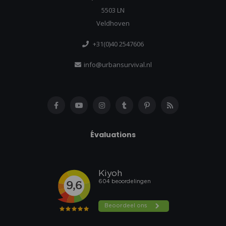
5503 LN
Veldhoven
+31(0)40 2547606
info@urbansurvival.nl
Évaluations