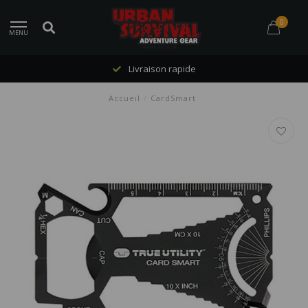
0
MENU
Livraison rapide
Accueil
/
CardSmart