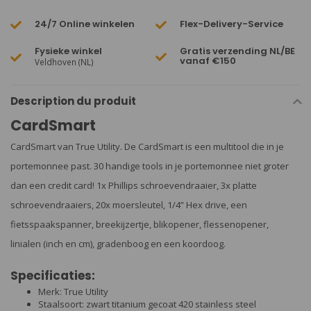
24/7 Online winkelen
Flex-Delivery-Service
Fysieke winkel
Gratis verzending NL/BE
vanaf €150
Veldhoven (NL)
Description du produit
CardSmart
CardSmart van True Utility. De CardSmart is een multitool die in je
portemonnee past. 30 handige tools in je portemonnee niet groter
dan een credit card! 1x Phillips schroevendraaier, 3x platte
schroevendraaiers, 20x moersleutel, 1/4” Hex drive, een
fietsspaakspanner, breekijzertje, blikopener, flessenopener,
linialen (inch en cm), gradenboog en een koordoog.
Specificaties:
Merk: True Utility
Staalsoort: zwart titanium gecoat 420 stainless steel