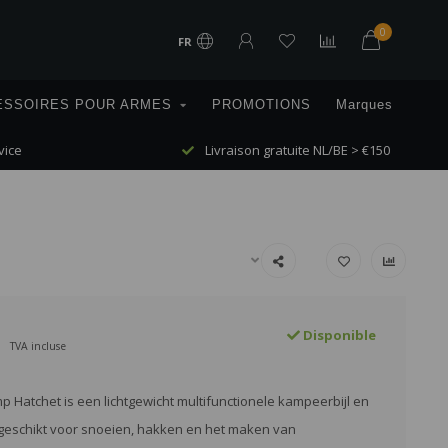
0
FR
ESSOIRES POUR ARMES
PROMOTIONS
Marques
vice
Livraison gratuite NL/BE > €150
Disponible
TVA incluse
 Hatchet is een lichtgewicht multifunctionele kampeerbijl en
geschikt voor snoeien, hakken en het maken van