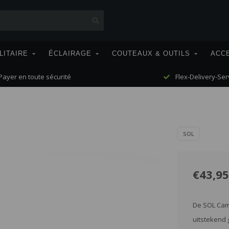
LITAIRE
ÉCLAIRAGE
COUTEAUX & OUTILS
ACC
ayer en toute sécurité
Flex-Delivery-Ser
SOL
€43,95
De SOL Camp
uitstekend 