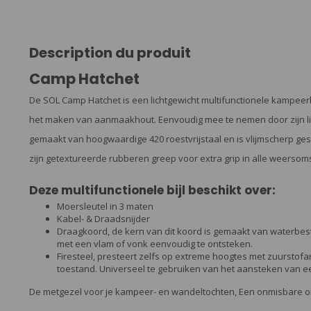
Description du produit
Camp Hatchet
De SOL Camp Hatchet is een lichtgewicht multifunctionele kampeerb
het maken van aanmaakhout. Eenvoudig mee te nemen door zijn licht
gemaakt van hoogwaardige 420 roestvrijstaal en is vlijmscherp gesl
zijn getextureerde rubberen greep voor extra grip in alle weerso
Deze multifunctionele bijl beschikt over:
Moersleutel in 3 maten
Kabel- & Draadsnijder
Draagkoord, de kern van dit koord is gemaakt van waterbeste
met een vlam of vonk eenvoudig te ontsteken.
Firesteel, presteert zelfs op extreme hoogtes met zuurstofar
toestand. Universeel te gebruiken van het aansteken van ee
De metgezel voor je kampeer- en wandeltochten, Een onmisbare on