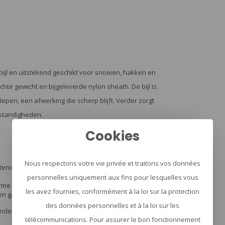
ijl en uitstekend geschikt voor snoeien, hakken en
e gewicht en bijgeleverde nylon sheath. De bijl is
epen, een afwerking die scherp blijft. Verder zorgt
mstandigheden.
Cookies
Nous respectons votre vie privée et traitons vos données
ndige katoenen tondel, dit vezelrijke materiaal is
personnelles uniquement aux fins pour lesquelles vous
me lucht en het werkt net zo goed in natte
les avez fournies, conformément à la loi sur la protection
n gaskachel tot het starten van een kampvuurtje.
des données personnelles et à la loi sur les
derdeel van ieders uitrusting.
télécommunications. Pour assurer le bon fonctionnement