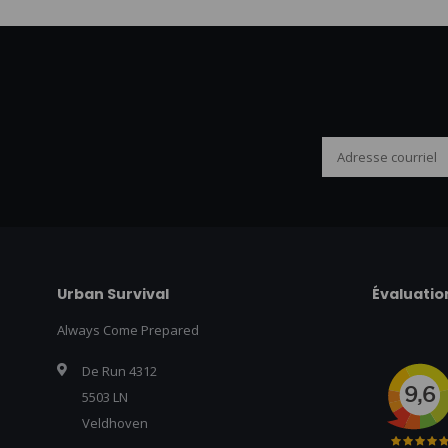
Urban Survival
Évaluatio
Always Come Prepared
De Run 4312
5503 LN
Veldhoven