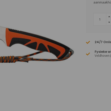
aanmaakho
24/7 Onli
Fysieke w
Veldhoven 