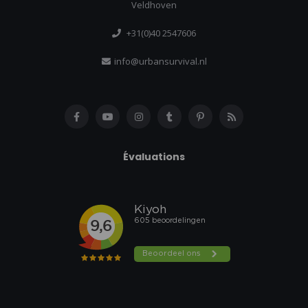
Veldhoven
+31(0)40 2547606
info@urbansurvival.nl
Évaluations