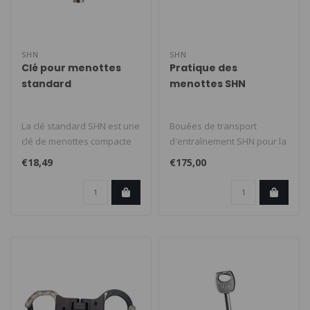
SHN
SHN
Clé pour menottes
Pratique des
standard
menottes SHN
La clé standard SHN est une
Bouées de transport
clé de menottes compacte
d'entraînement SHN pour la
et robuste, conçue pour ..
police et BOA/Enforcement.
€18,49
€175,00
Bout..