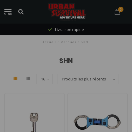
0
MENU
Livraison rapide
Accueil
/
Marques
/
SHN
SHN