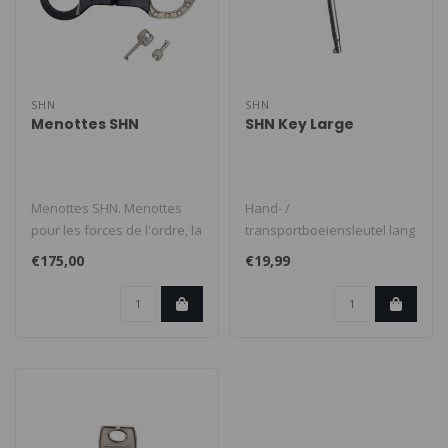
SHN
SHN
Menottes SHN
SHN Key Large
Menottes SHN. Menottes
Hand- /
pour les forces de l'ordre, la
transportboeiensleutel lang
police et la sécurité. L..
origineel SHN. Lengte 10cm...
€175,00
€19,99