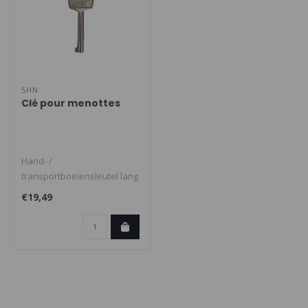
SHN
Clé pour menottes
Hand- /
transportboeiensleutel lang
origineel SHN. Lengte 6cm...
€19,49