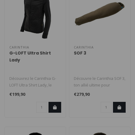
CARINTHIA
CARINTHIA
G-LOFT Ultra Shirt
SOF 3
Lady
Découvrez le Carinthia G-
Découvre le Carinthia SOF 3,
LOFT Ultra Shirt Lady, le
ton allié ultime pour
choix parfait pour celles qu..
affronter les conditions le..
€199,90
€279,90