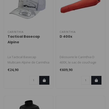
CARINTHIA
CARINTHIA
Tactical Basecap
D 400x
Alpine
La Tactical Basecap
Découvre le Carinthia D
Multicam Alpine de Carinthia
400X, le sac de couchage
est le choix parfait pour les
ultime pour tes aventures
€24,90
€609,90
a..
en p..