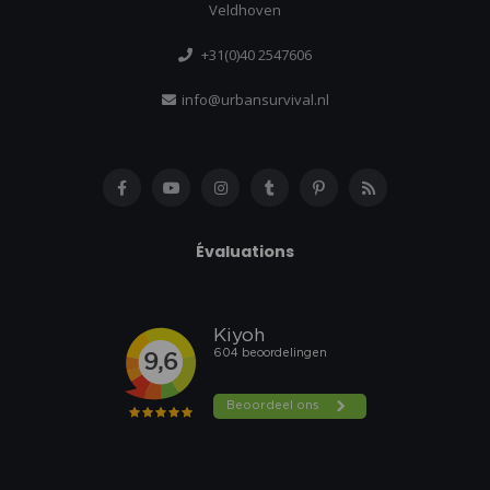
Veldhoven
+31(0)40 2547606
info@urbansurvival.nl
Évaluations