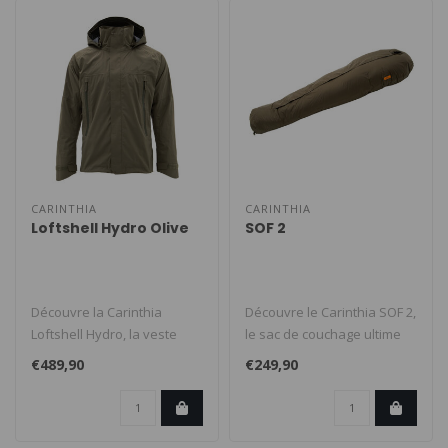
CARINTHIA
CARINTHIA
Loftshell Hydro Olive
SOF 2
Découvre la Carinthia
Découvre le Carinthia SOF 2,
Loftshell Hydro, la veste
le sac de couchage ultime
imperméable ultime qui te
pour les aventuriers mod..
€489,90
€249,90
gard..