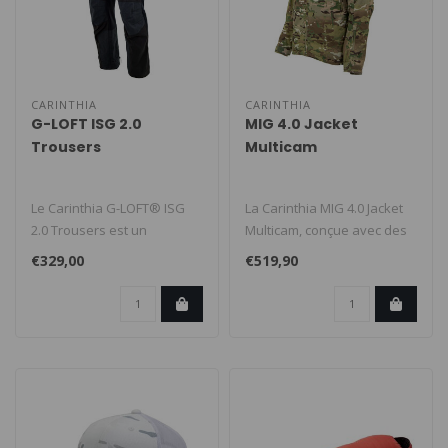
CARINTHIA
CARINTHIA
G-LOFT ISG 2.0
MIG 4.0 Jacket
Trousers
Multicam
Le Carinthia G-LOFT® ISG
La Carinthia MIG 4.0 Jacket
2.0 Trousers est un
Multicam, conçue avec des
pantalon softshell isolé
forces spéciales, offre ..
€329,00
€519,90
conçu p..