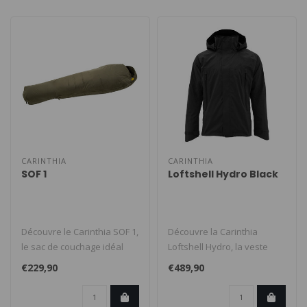
CARINTHIA
CARINTHIA
SOF 1
Loftshell Hydro Black
Découvre le Carinthia SOF 1,
Découvre la Carinthia
le sac de couchage idéal
Loftshell Hydro, la veste
pour les aventuriers en ..
imperméable ultime qui te
€229,90
€489,90
gard..