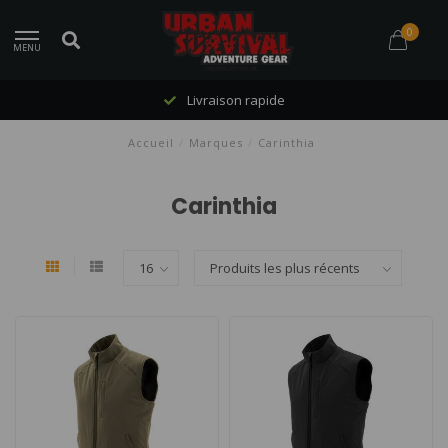
0
MENU
Livraison rapide
Accueil
/
Marques
/
Carinthia
Carinthia