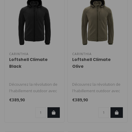
CARINTHIA
CARINTHIA
Loftshell Climate
Loftshell Climate
Black
Olive
Découvrez la révolution de
Découvrez la révolution de
l'habillement outdoor avec
l'habillement outdoor avec
la veste Carinthia Lofts..
la veste Carinthia Lofts..
€389,90
€389,90