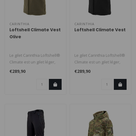
CARINTHIA
CARINTHIA
Loftshell Climate Vest
Loftshell Climate Vest
Olive
Le gilet Carinthia Loftshell®
Le gilet Carinthia Loftshell®
Climate est un gilet léger,
Climate est un gilet léger,
silencieux et très ..
silencieux et très ..
€289,90
€289,90