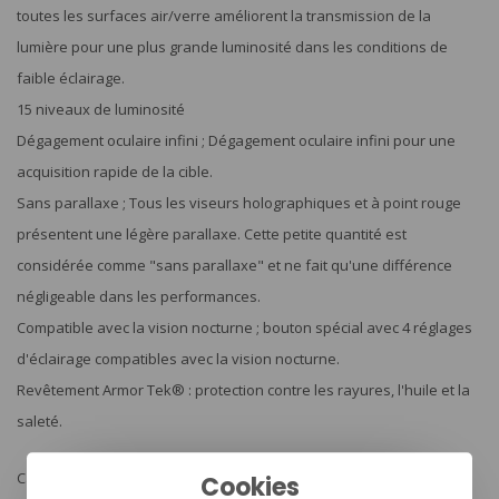
toutes les surfaces air/verre améliorent la transmission de la
lumière pour une plus grande luminosité dans les conditions de
faible éclairage.
15 niveaux de luminosité
Dégagement oculaire infini ; Dégagement oculaire infini pour une
acquisition rapide de la cible.
Sans parallaxe ; Tous les viseurs holographiques et à point rouge
présentent une légère parallaxe. Cette petite quantité est
considérée comme "sans parallaxe" et ne fait qu'une différence
négligeable dans les performances.
Compatible avec la vision nocturne ; bouton spécial avec 4 réglages
d'éclairage compatibles avec la vision nocturne.
Revêtement Armor Tek® : protection contre les rayures, l'huile et la
saleté.
Caractéristiques du boîtier
Cookies