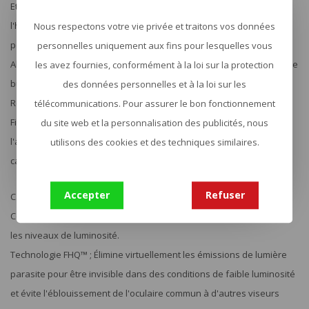
Etanche (IPX8) ; les joints toriques empêchent la pénétration de
l'humidité, de la poussière et de la saleté, ce qui garantit des
Nous respectons votre vie privée et traitons vos données
performances fiables dans tous les environnements.
personnelles uniquement aux fins pour lesquelles vous
Absence de buée ; le remplissage à l'argon empêche la formation de
les avez fournies, conformément à la loi sur la protection
buée interne sur une large plage de températures.
des données personnelles et à la loi sur les
Résistant aux chocs : la construction robuste résiste aux impacts.
télécommunications. Pour assurer le bon fonctionnement
Finition anodisée mate ; L'anodisation résistante à la corrosion et à
du site web et la personnalisation des publicités, nous
l'abrasion offre une surface mate peu éblouissante et aide à
utilisons des cookies et des techniques similaires.
camoufler la position du tireur.
Accepter
Refuser
Caractéristiques conviviales
Commandes sur le panneau arrière ; Allumez et réglez facilement
les niveaux de luminosité.
Technologie FHQ™ ; Élimine virtuellement les émissions de lumière
parasite pour être invisible dans des conditions de faible luminosité
et évite l'éblouissement de l'oculaire commun à d'autres viseurs