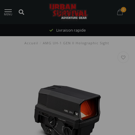
0
MENU
Livraison rapide
Accueil
/
AMG UH-1 GEN II Holographic Sight