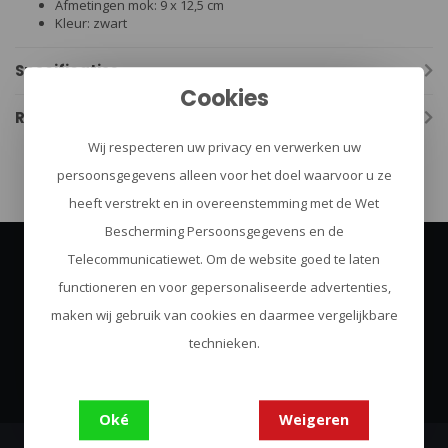
Afmetingen mok: 9 x 12,5 cm
Kleur: zwart
Specificaties
Cookies
Reviews
Wij respecteren uw privacy en verwerken uw
persoonsgegevens alleen voor het doel waarvoor u ze
heeft verstrekt en in overeenstemming met de Wet
Bescherming Persoonsgegevens en de
Telecommunicatiewet. Om de website goed te laten
Abonneer je op onze nieuwsbrief
functioneren en voor gepersonaliseerde advertenties,
Blijf op de hoogte over onze laatste acties
maken wij gebruik van cookies en daarmee vergelijkbare
technieken.
Abonneer
Oké
Weigeren