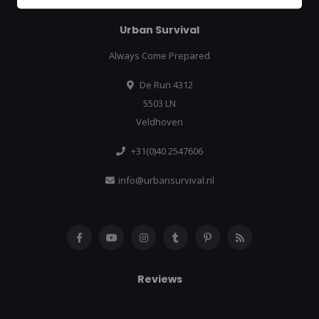
Urban Survival
Always Come Prepared
De Run 4312
5503 LN
Veldhoven
+31(0)40 2547606
info@urbansurvival.nl
Reviews