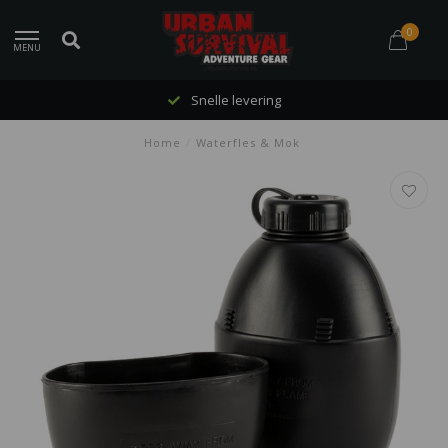
0
MENU
Snelle levering
Home
/
Waterfles & Mok