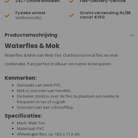
24/7 Online winkelen
Flex-Delivery-Service
Fysieke winkel
Gratis verzending NL/BE
vanaf €150
Veldhoven (NL)
Productomschrijving
Waterfles & Mok
Waterfles & Mok van Web-Tex. Outdoor/survival fles en mok
combinatie. Past perfect in elkaar om ruimte te besparen.
Kenmerken:
Gemaakt van sterk PVC.
Mok is voorzien van hendels.
De beker (mok) is over de fles te plaatsen om ruimte te
besparen in tas of rugzak.
Voorzien van een schroefdop.
Specificaties:
Merk: Web-Tex
Materiaal: PVC
Afmetingen fles: ca. 18,5 x 11,5 cm.