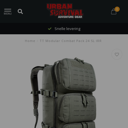
0
MENU
Snelle levering
Home
/
TT Modular Combat Pack 24 SL IRR