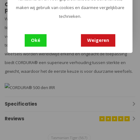
CORDURA® 500 DEN IRR | Samenstelling 100%
maken wij gebruik van cookies en daarmee vergelijkbare
polyamide
technieken.
We gebruiken de klassieke CORDURA® weefsels gemaakt van high
tenacity, air-jet textured nylon 6.6 in 500 Denier. Het materiaal
volgens TL 8305-0278 wordt gekenmerkt door stabiliteit op lange
Oké
Weigeren
termijn en een hoge schuur- en scheurweerstand. CORDURA®-
weefsels worden wereldwijd erkend en ongeacht de toepassing
biedt CORDURA® een superieure verhouding tussen sterkte en
gewicht, waardoor het de eerste keuze is voor duurzame weefsels.
Specificaties
Reviews
Tasmanian Tiger
(567)