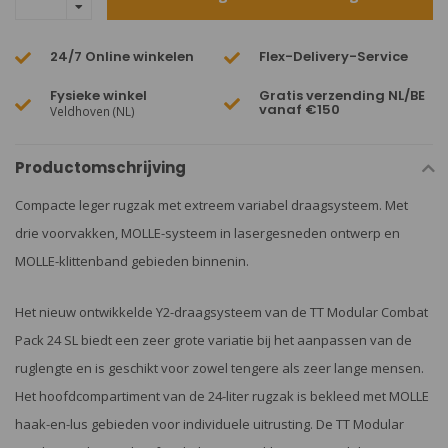
24/7 Online winkelen
Flex-Delivery-Service
Fysieke winkel
Gratis verzending NL/BE
vanaf €150
Veldhoven (NL)
Productomschrijving
Compacte leger rugzak met extreem variabel draagsysteem. Met
drie voorvakken, MOLLE-systeem in lasergesneden ontwerp en
MOLLE-klittenband gebieden binnenin.
Het nieuw ontwikkelde Y2-draagsysteem van de TT Modular Combat
Pack 24 SL biedt een zeer grote variatie bij het aanpassen van de
ruglengte en is geschikt voor zowel tengere als zeer lange mensen.
Het hoofdcompartiment van de 24-liter rugzak is bekleed met MOLLE
haak-en-lus gebieden voor individuele uitrusting. De TT Modular