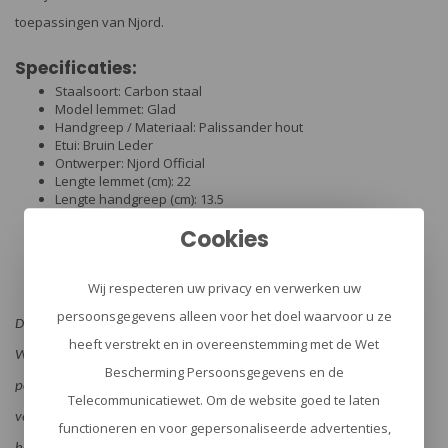
toepassingen van Njord.
Specificaties:
Staalsoort: Carbon staal
Model lemmet: Glad
Handgreep / Materiaal: Palissander hout
Etui: Bruin Leder
Ontwerper: Njord Official
Lengte lemmet (cm): 22
Lengte handgreep (cm): 13.5
Lengte totaal (cm): 35.5
Cookies
Gewicht (gr): 412
Garantietermijn (jaar) 2
Hardheid: 57
Wij respecteren uw privacy en verwerken uw
Kleur: Bruin
persoonsgegevens alleen voor het doel waarvoor u ze
Dit artikel betreft een categorie IV wapen, zoals omschreven in de
heeft verstrekt en in overeenstemming met de Wet
Wet Wapens en Munitie (WWM). Op grond van deze wet, is het
Bescherming Persoonsgegevens en de
personen die de leeftijd van 18 jaren nog niet hebben bereikt
Telecommunicatiewet. Om de website goed te laten
verboden deze wapens voorhanden te hebben. Volgens deze wet is
functioneren en voor gepersonaliseerde advertenties,