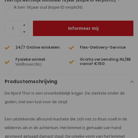
Leeftijd wettelijk minimaal 18 jaar (kopie ID verplicht):
*
Ik ben 18 jaar oud (kopie ID verplicht)
Informeer mij
24/7 Online winkelen
Flex-Delivery-Service
Fysieke winkel
Gratis verzending NL/BE
vanaf €150
Veldhoven (NL)
Productomschrijving
De Njord Thor is een onverbiddelijk krijger. De sterkste onder de
goden, met een lust voor de strijd.
Een uitstekende allround machete die zich net zo thuis voelt in de
wildernis als in de achtertuin. Het lemmet is gemaakt van hand
gesmeed gelaagd damast staal. De unieke vorm van het lemmet