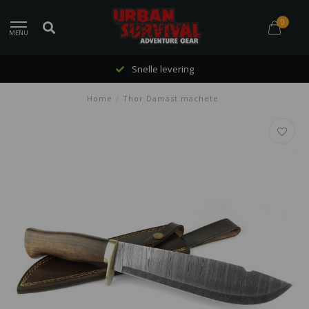
0
MENU
Snelle levering
Home
/
Thor Damast machete