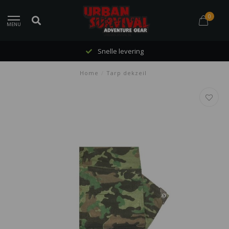
0
MENU
Snelle levering
Home
/
Tarp dekzeil