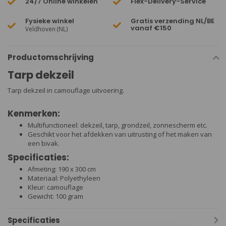
24/7 Online winkelen
Flex-Delivery-Service
Fysieke winkel
Gratis verzending NL/BE
vanaf €150
Veldhoven (NL)
Productomschrijving
Tarp dekzeil
Tarp dekzeil in camouflage uitvoering.
Kenmerken:
Multifunctioneel: dekzeil, tarp, grondzeil, zonnescherm etc.
Geschikt voor het afdekken van uitrusting of het maken van
een bivak.
Specificaties:
Afmeting: 190 x 300 cm
Materiaal: Polyethyleen
Kleur: camouflage
Gewicht: 100 gram
Specificaties