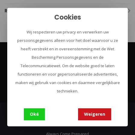
Reviews
Cookies
Wij respecteren uw privacy en verwerken uw
persoonsgegevens alleen voor het doel waarvoor u ze
heeft verstrekt en in overeenstemming met de Wet
Bescherming Persoonsgegevens en de
Abonneer je op onze nieuwsbrief
Telecommunicatiewet. Om de website goed te laten
Blijf op de hoogte over onze laatste acties
functioneren en voor gepersonaliseerde advertenties,
Abonneer
maken wij gebruik van cookies en daarmee vergelijkbare
technieken.
Oké
Weigeren
Urban Survival
Always Come Prepared