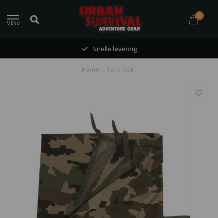
0
MENU
Snelle levering
Home
/
Tarp CCE