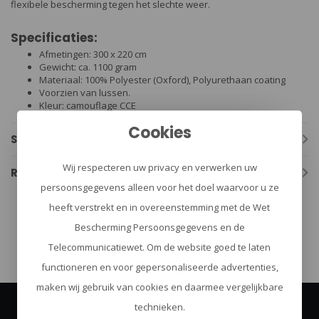
flexibele bescherming tegen het slechte weer.
Specificaties:
Afmetingen: 300 x 220 cm
Gewicht: ca. 1100 gram
Materiaal: 100% Polyester (Oxford), Polyurethaan coating
Voorzien van lussen.
Kleur: camouflage CCE
Cookies
Specificaties
Wij respecteren uw privacy en verwerken uw
Reviews
persoonsgegevens alleen voor het doel waarvoor u ze
heeft verstrekt en in overeenstemming met de Wet
bushcraft
(133)
Bescherming Persoonsgegevens en de
Telecommunicatiewet. Om de website goed te laten
functioneren en voor gepersonaliseerde advertenties,
maken wij gebruik van cookies en daarmee vergelijkbare
technieken.