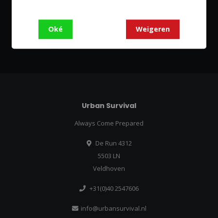
Abonneer je op onze nieuwsbrief
Blijf op de hoogte over onze laatste acties
Oké
Weigeren
Abonneer
Urban Survival
Always Come Prepared
De Run 4312
5503 LN
Veldhoven
+31(0)40 2547606
info@urbansurvival.nl