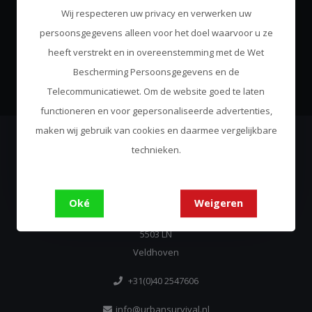
Wij respecteren uw privacy en verwerken uw
Abonneer je op onze nieuwsbrief
persoonsgegevens alleen voor het doel waarvoor u ze
Blijf op de hoogte over onze laatste acties
heeft verstrekt en in overeenstemming met de Wet
Abonneer
Bescherming Persoonsgegevens en de
Telecommunicatiewet. Om de website goed te laten
functioneren en voor gepersonaliseerde advertenties,
maken wij gebruik van cookies en daarmee vergelijkbare
technieken.
Urban Survival
Always Come Prepared
Oké
Weigeren
De Run 4312
5503 LN
Veldhoven
+31(0)40 2547606
info@urbansurvival.nl