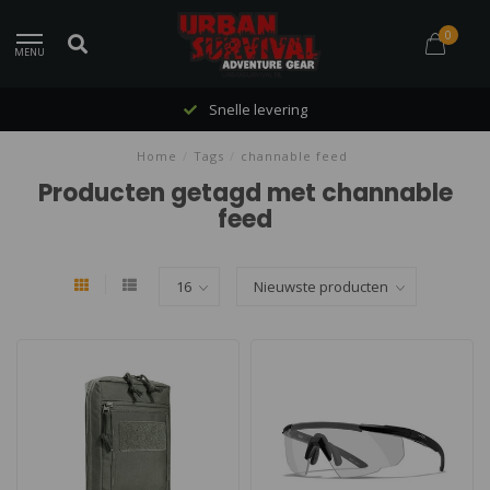
0
MENU
Snelle levering
Home
/
Tags
/
channable feed
Producten getagd met channable
feed