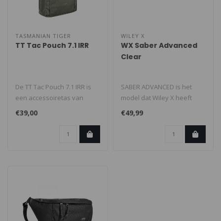
TASMANIAN TIGER
WILEY X
TT Tac Pouch 7.1 IRR
WX Saber Advanced
Clear
De TT Tac Pouch 7.1 IRR is
SABER ADVANCED is het
een accessoiretas van
model dat Wiley X heeft
Tasmanian Tiger,
helpen vestigen als pionier
€39,00
€49,99
ontworpen voor..
op het..