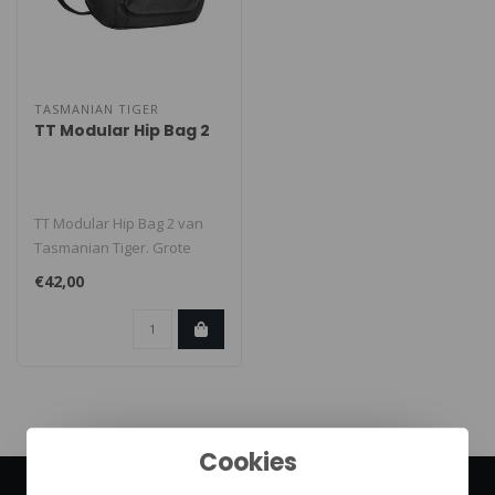
TASMANIAN TIGER
TT Modular Hip Bag 2
TT Modular Hip Bag 2 van
Tasmanian Tiger. Grote
universele heuptas. De TT
€42,00
Modul..
Cookies