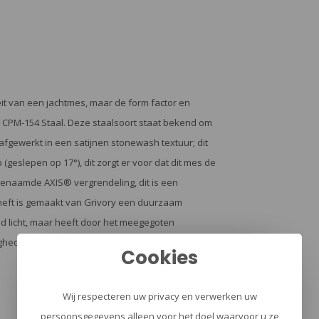
it van een jachtmes, maar de form factor en
CPM-154 Staal. Deze staalsoort staat bekend om
 afgewerkt in een satijnen stonewash textuur; dit
geslepen op 17°), dit zorgt er voor dat dit mes de
genaamde AXIS® vergrendeling, dit is een
heft is gemaakt van Grivory een duurzaam
nd licht, maar heeft door het meegegoten
gheden. Het mes is uitgevoerd met een zwarte
Cookies
Wij respecteren uw privacy en verwerken uw
persoonsgegevens alleen voor het doel waarvoor u ze