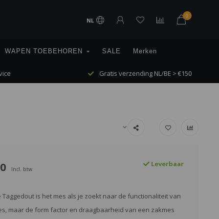
0
NL
WAPEN TOEBEHOREN
SALE
Merken
vice
Gratis verzending NL/BE > €150
00
Leverbaar
Incl. btw
aggedout is het mes als je zoekt naar de functionaliteit van
es, maar de form factor en draagbaarheid van een zakmes