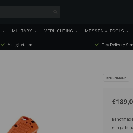
T
MILITARY
VERLICHTING
MESSEN & TOOLS
Veilig betalen
Flex-Delivery-Ser
BENCHMADE
€189,
Benchmade T
een jachtm