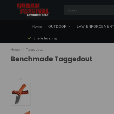
Home
OUTDOOR
LAW ENFORCEMEN
Snelle levering
Home
/
Taggedout
Benchmade Taggedout