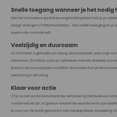
Snelle toegang wanneer je het nodig 
Met het innovatieve quickdraw vergrendelsysteem heb je je zakl
lastige sluitingen of klittenbandstrips - één snelle beweging en je z
waarin elke seconde telt!
Veelzijdig en duurzaam
De V5 holster is gemaakt van stevig zwart polymeer, wat zorgt vo
elementen. De holster past op zaklampen met een diameter tussen 
breed scala aan populaire modellen. Bovendien kun je hem bevesti
aansluit bij je uitrusting.
Klaar voor actie
Of je nu een professional bent die vertrouwt op betrouwbare verlic
voorbereid wil zijn, of gewoon iemand die waarde hecht aan kwalite
er voor jou. Hij wordt geleverd in een handige blister verpakking, k