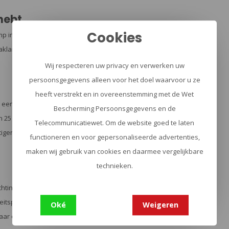
hebt
Cookies
amp in een oogwenk bij de hand. Geen gedoe met
aklamp is klaar voor gebruik. Ideaal voor situaties
Wij respecteren uw privacy en verwerken uw
persoonsgegevens alleen voor het doel waarvoor u ze
heeft verstrekt en in overeenstemming met de Wet
or een lange levensduur en bescherming tegen de
Bescherming Persoonsgegevens en de
25 en 32 mm, waardoor hij geschikt is voor een
Telecommunicatiewet. Om de website goed te laten
gen aan riemen tot 51 mm breed, zodat hij perfect
functioneren en voor gepersonaliseerde advertenties,
maken wij gebruik van cookies en daarmee vergelijkbare
technieken.
hting, een outdoor-enthousiasteling die altijd
itsproducten - de Nextorch Tactische holster V5 is
Oké
Weigeren
laar om direct in gebruik te nemen.