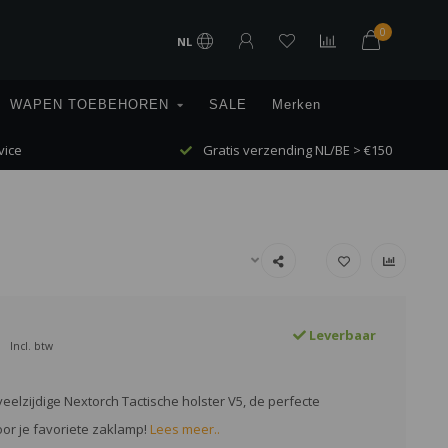
0
NL
WAPEN TOEBEHOREN
SALE
Merken
vice
Gratis verzending NL/BE > €150
Leverbaar
Incl. btw
eelzijdige Nextorch Tactische holster V5, de perfecte
or je favoriete zaklamp!
Lees meer..