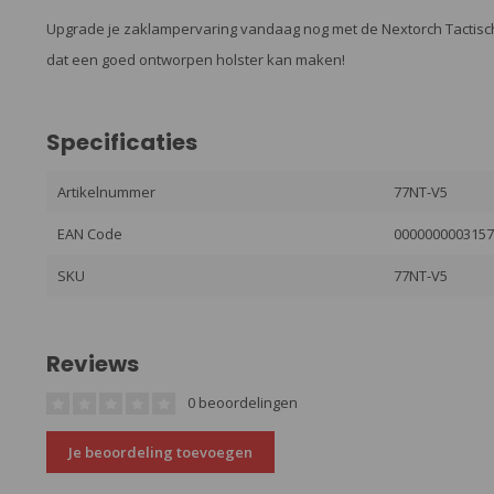
Upgrade je zaklampervaring vandaag nog met de Nextorch Tactische 
dat een goed ontworpen holster kan maken!
Specificaties
Artikelnummer
77NT-V5
EAN Code
000000000315
SKU
77NT-V5
Reviews
0 beoordelingen
Je beoordeling toevoegen