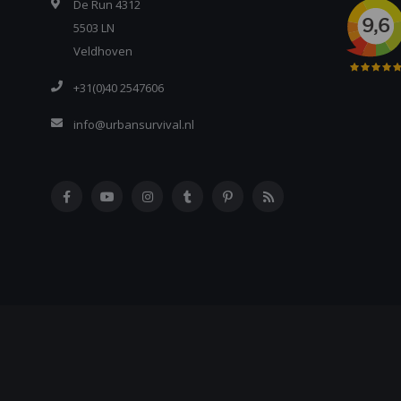
De Run 4312
5503 LN
Veldhoven
+31(0)40 2547606
info@urbansurvival.nl