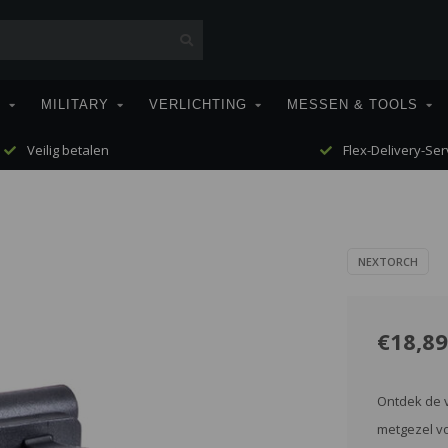
T
MILITARY
VERLICHTING
MESSEN & TOOLS
Veilig betalen
Flex-Delivery-Ser
5
NEXTORCH
€18,89
Ontdek de v
metgezel vo