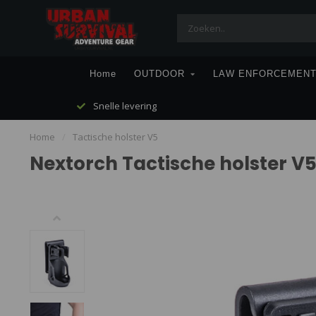
Home
OUTDOOR
LAW ENFORCEMEN
Snelle levering
Home
/
Tactische holster V5
Nextorch Tactische holster V