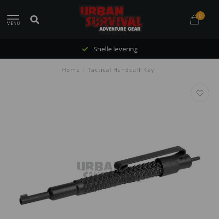
0
MENU
Snelle levering
Home
/
Tactical Handcuff Key