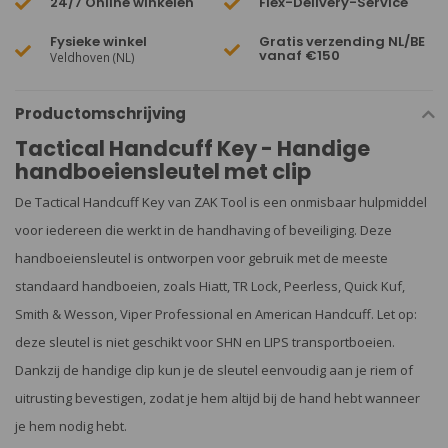
24/7 Online winkelen
Flex-Delivery-Service
Fysieke winkel
Gratis verzending NL/BE
vanaf €150
Veldhoven (NL)
Productomschrijving
Tactical Handcuff Key - Handige
handboeiensleutel met clip
De Tactical Handcuff Key van ZAK Tool is een onmisbaar hulpmiddel
voor iedereen die werkt in de handhaving of beveiliging. Deze
handboeiensleutel is ontworpen voor gebruik met de meeste
standaard handboeien, zoals Hiatt, TR Lock, Peerless, Quick Kuf,
Smith & Wesson, Viper Professional en American Handcuff. Let op:
deze sleutel is niet geschikt voor SHN en LIPS transportboeien.
Dankzij de handige clip kun je de sleutel eenvoudig aan je riem of
uitrusting bevestigen, zodat je hem altijd bij de hand hebt wanneer
je hem nodig hebt.