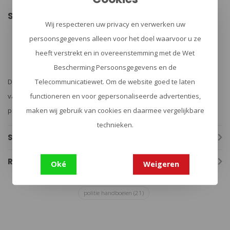
Samenvatting
Wij respecteren uw privacy en verwerken uw
Geschikt voor Hiatt, TR Lock, Peerless, Quick Kuf, Smith &
Wesson, Viper Professional en American Handcuff
persoonsgegevens alleen voor het doel waarvoor u ze
Niet
geschikt voor SHN en LIPS transportboeien
heeft verstrekt en in overeenstemming met de Wet
Voorzien van een clip voor eenvoudige bevestiging
Gemaakt van staal en polymeer
Bescherming Persoonsgegevens en de
Telecommunicatiewet. Om de website goed te laten
De Tactical Handcuff Key van ZAK Tool biedt de perfecte combinatie
functioneren en voor gepersonaliseerde advertenties,
van functionaliteit, duurzaamheid en gemak. Ideaal voor
maken wij gebruik van cookies en daarmee vergelijkbare
professionals die snel en efficiënt moeten kunnen handelen.
technieken.
Specificaties
Reviews
Oké
Weigeren
politie handboeien
(21)