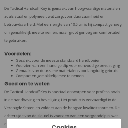
De Tactical Handcuff Key is gemaakt van hoogwaardige materialen
zoals staal en polymeer, wat zorgt voor duurzaamheid en
betrouwbaarheid. Met een lengte van 10,5 cm is hij compact genoeg
om gemakkelijk mee te nemen, maar groot genoeg om comfortabel
te gebruiken.
Voordelen:
Geschikt voor de meeste standaard handboeien
Voorzien van een handige clip voor eenvoudige bevestiging
Gemaakt van duurzame materialen voor langdurig gebruik
Compact en gemakkelijk mee te nemen
Goed om te weten
De Tactical Handcuff Key is speciaal ontworpen voor professionals
in de handhaving en beveiliging. Het product is vervaardigd in de
Verenigde Staten en voldoet aan de hoogste kwaliteitsnormen. De
achterzijde van de sleutel is voorzien van een vergrendelpin, wat
extra veiligheid biedt tijdens het gebruik.
Cookies