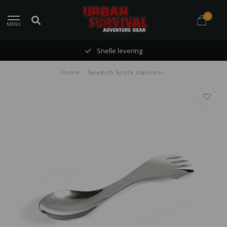
0
MENU
Snelle levering
Home
/
Swedish Spork stainless