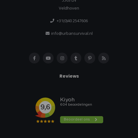
5503 LN
Veldhoven
+31(0)40 2547606
info@urbansurvival.nl
Reviews