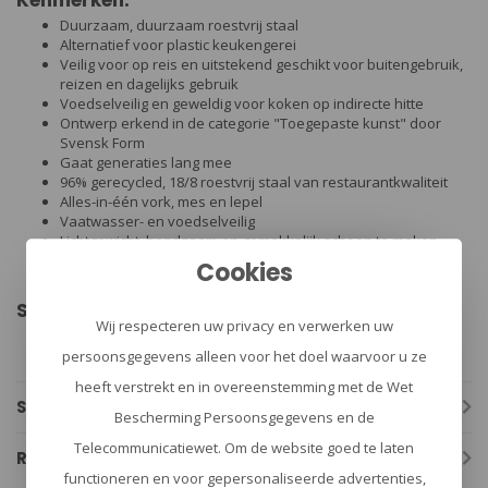
Kenmerken:
Duurzaam, duurzaam roestvrij staal
Alternatief voor plastic keukengerei
Veilig voor op reis en uitstekend geschikt voor buitengebruik,
reizen en dagelijks gebruik
Voedselveilig en geweldig voor koken op indirecte hitte
Ontwerp erkend in de categorie "Toegepaste kunst" door
Svensk Form
Gaat generaties lang mee
96% gerecycled, 18/8 roestvrij staal van restaurantkwaliteit
Alles-in-één vork, mes en lepel
Vaatwasser- en voedselveilig
Lichtgewicht, handzaam en gemakkelijk schoon te maken
Geschikt voor koken op indirecte hitte
Cookies
Gemaakt in Zweden
Specificaties:
Wij respecteren uw privacy en verwerken uw
Afmetingen: 170x40x1
Gewicht: 0,033kg
persoonsgegevens alleen voor het doel waarvoor u ze
heeft verstrekt en in overeenstemming met de Wet
Specificaties
Bescherming Persoonsgegevens en de
Telecommunicatiewet. Om de website goed te laten
Reviews
functioneren en voor gepersonaliseerde advertenties,