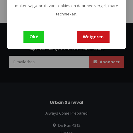
maken wij gebruik van cookies en daarmee vergelijkbare
technieken.
Oké
Weigeren
Abonneer je op onze nieuwsbrief
Blijf op de hoogte over onze laatste acties
Abonneer
Urban Survival
Always Come Prepared
De Run 4312